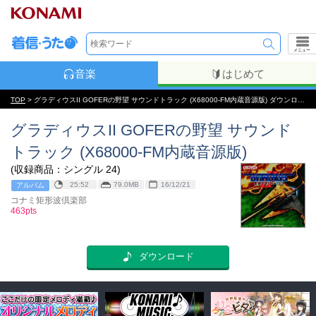
メニュー
音楽
はじめて
TOP
> グラディウスII GOFERの野望 サウンドトラック (X68000-FM内蔵音源版) ダウンロード
グラディウスII GOFERの野望 サウンド
トラック (X68000-FM内蔵音源版)
(収録商品：シングル 24)
25:52
79.0MB
16/12/21
アルバム
コナミ矩形波倶楽部
463pts
ダウンロード