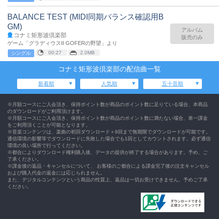
BALANCE TEST (MIDI同期バランス確認用B
GM)
アルバム
コナミ矩形波倶楽部
販売のみ
ゲーム「グラディウスII GOFERの野望」より
00:27
2.0MB
シングル
コナミ矩形波倶楽部の配信曲一覧
新着順
人気順
五十音順
※月額コースにご入会頂き、保持ポイント数が商品のポイント数に足りている場合、本商品
のダウンロードがご利用頂けます。
※月額コースにご入会頂き、保持ポイント数が商品のポイント数に満たない場合、単一課金
をご利用頂くことが可能となります。
※音楽コンテンツは、楽曲の初回ダウンロード＋9回まで無期限でダウンロードが可能です。
通信環境の影響等でダウンロードに失敗した場合でも1回としてカウントされます。必ず通信
環境の良い場所で行ってください。
※都合によりダウンロード権利購入後、データの提供が終了する場合があります。予め、ご
了承ください。
※課金後の返品・キャンセルについて、 お客様のご都合による課金完了後の注文キャンセル
および購入代金の返金には応じられません。
また、デジタルコンテンツという商品の性質上、返品は一切お受けできません。予めご了承
ください。