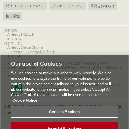
配信コンテンツについて
プレゼントについて
重要なお知らせ
推奨環境
推奨環境
Android : 5.0.2以上
iOS : 9.0以上
推奨ブラウザ
Android : Google Chrome
※Yahoo!ブラウザは非対応です。
iOS : Safari
Our use of Cookies
サービスをご利用されるには、情報料のほかに通信料が必要になります。
サービス名称や内容、アクセス方法や情報料等は、予告なく変更する場合がありま
す。あらかじめご了承ください。
We use cookies to make our website work properly. We also
本ページに掲載のイラスト・写真・文章の無断複写及び転載を禁じます。
use cookies to analyze the traffic of our website, to provide
you with the advertisement tailored to your interest, and to li
このエルマークは、レコード会社・映像製作会社が提供するコンテ
nk our website to the social media. If you select “Accept All
ンツを示す登録商標です。
RIAJ00013011
Cookies”, all of these cookies will be used on our website.
Cookie Notice
利用規約
|
個人情報等保護方針
|
特定商取引法に基づく表記
|
ライセンス情報
|
Cookies Settings
お客様情報の外部送信について
|
Cookies Settings
©2026 Konami Digital Entertainment
Reject All Cookies