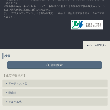
了承ください。
※課金後の返品・キャンセルについて、 お客様のご都合による課金完了後の注文キャンセル
および購入代金の返金には応じられません。
また、デジタルコンテンツという商品の性質上、返品は一切お受けできません。予めご了承
ください。
▲ページの先頭へ
検索
詳細検索
【音楽50音検索】
アーティスト名
楽曲名
アルバム名