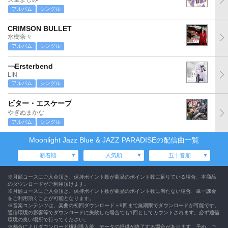
アルバム
シングル
CRIMSON BULLET
水樹奈々
アルバム
シングル
￢Ersterbend
LIN
アルバム
シングル
ビター・エスケープ
やぎぬまかな
アルバム
シングル
Moonlight Jazz Blue & JAZZ PARADISEの配信曲一覧
新着順
人気順
五十音順
※月額コースにご入会頂き、保持ポイント数が商品のポイント数に足りている場合、本商品
のダウンロードがご利用頂けます。
※月額コースにご入会頂き、保持ポイント数が商品のポイント数に満たない場合、単一課金
をご利用頂くことが可能となります。
※音楽コンテンツは、楽曲の初回ダウンロード＋9回まで無期限でダウンロードが可能です。
通信環境の影響等でダウンロードに失敗した場合でも1回としてカウントされます。必ず通信
環境の良い場所で行ってください。
※都合によりダウンロード権利購入後、データの提供が終了する場合があります。予め、ご