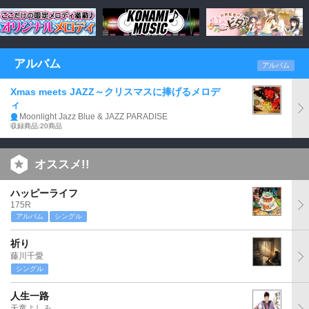
アルバム
アルバム
Xmas meets JAZZ～クリスマスに捧げるメロデ
ィ
Moonlight Jazz Blue & JAZZ PARADISE
収録商品:20商品
オススメ!!
ハッピーライフ
175R
アルバム
シングル
祈り
藤川千愛
シングル
人生一路
天童よしみ