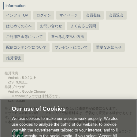
information
インフォTOP
ログイン
マイページ
会員登録
会員退会
はじめての方へ
お問い合わせ
よくあるご質問
ご利用料金等について
選べるお支払い方法
配信コンテンツについて
プレゼントについて
重要なお知らせ
推奨環境
推奨環境
Android : 5.0.2以上
iOS : 9.0以上
推奨ブラウザ
Android : Google Chrome
※Yahoo!ブラウザは非対応です。
iOS : Safari
Our use of Cookies
サービスをご利用されるには、情報料のほかに通信料が必要になります。
サービス名称や内容、アクセス方法や情報料等は、予告なく変更する場合がありま
す。あらかじめご了承ください。
We use cookies to make our website work properly. We also
本ページに掲載のイラスト・写真・文章の無断複写及び転載を禁じます。
use cookies to analyze the traffic of our website, to provide
you with the advertisement tailored to your interest, and to li
このエルマークは、レコード会社・映像製作会社が提供するコンテ
nk our website to the social media. If you select “Accept All
ンツを示す登録商標です。