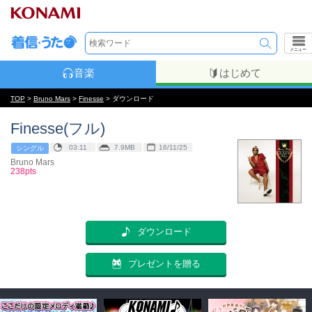
メニュー
音楽
はじめて
TOP
>
Bruno Mars
>
Finesse
> ダウンロード
Finesse(フル)
03:11
7.9MB
16/11/25
シングル
Bruno Mars
238pts
ダウンロード
プレゼントを贈る