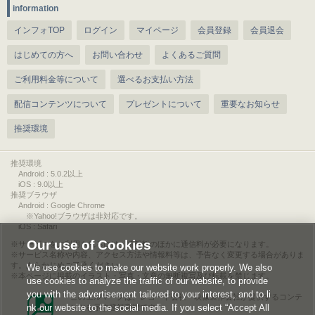
information
インフォTOP
ログイン
マイページ
会員登録
会員退会
はじめての方へ
お問い合わせ
よくあるご質問
ご利用料金等について
選べるお支払い方法
配信コンテンツについて
プレゼントについて
重要なお知らせ
推奨環境
推奨環境
Android : 5.0.2以上
iOS : 9.0以上
推奨ブラウザ
Android : Google Chrome
※Yahoo!ブラウザは非対応です。
iOS : Safari
Our use of Cookies
サービスをご利用されるには、情報料のほかに通信料が必要になります。
サービス名称や内容、アクセス方法や情報料等は、予告なく変更する場合がありま
す。あらかじめご了承ください。
We use cookies to make our website work properly. We also
本ページに掲載のイラスト・写真・文章の無断複写及び転載を禁じます。
use cookies to analyze the traffic of our website, to provide
you with the advertisement tailored to your interest, and to li
このエルマークは、レコード会社・映像製作会社が提供するコンテ
nk our website to the social media. If you select “Accept All
ンツを示す登録商標です。