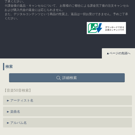
了承ください。
※課金後の返品・キャンセルについて、 お客様のご都合による課金完了後の注文キャンセル
および購入代金の返金には応じられません。
また、デジタルコンテンツという商品の性質上、返品は一切お受けできません。予めご了承
ください。
▲ページの先頭へ
検索
詳細検索
【音楽50音検索】
アーティスト名
楽曲名
アルバム名