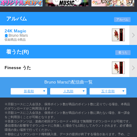
アルバム
アルバム
24K Magic
Bruno Mars
収録商品:9商品
着うた(R)
着うた
Finesse うた
Bruno Marsの配信曲一覧
新着順
人気順
五十音順
※月額コースにご入会頂き、保持ポイント数が商品のポイント数に足りている場合、本商品
のダウンロードがご利用頂けます。
※月額コースにご入会頂き、保持ポイント数が商品のポイント数に満たない場合、単一課金
をご利用頂くことが可能となります。
※音楽コンテンツは、楽曲の初回ダウンロード＋9回まで無期限でダウンロードが可能です。
通信環境の影響等でダウンロードに失敗した場合でも1回としてカウントされます。必ず通信
環境の良い場所で行ってください。
※都合によりダウンロード権利購入後、データの提供が終了する場合があります。予め、ご