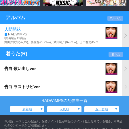
アルバム
アルバム
人間開花
RADWIMPS
収録商品:15商品
野田洋次郎(Vo,Gt)、桑原彰(Gt,Cho)、武田祐介(Ba,Cho)、山口智史(Dr,Cho)からなるバンド:RADWIMPSの13年12月に発売された『×と○と罪と』から約3年ぶりとなるアルバム。映画「君の名は。」の主題歌「前前前世」、「スパークル」のオリジナル・ヴァージョンを含む全15曲収録のアナログ盤。
着うた(R)
着うた
告白 歌い出しver.
告白 ラストサビver.
RADWIMPSの配信曲一覧
新着順
人気順
五十音順
※月額コースにご入会頂き、保持ポイント数が商品のポイント数に足りている場合、本商品
のダウンロードがご利用頂けます。