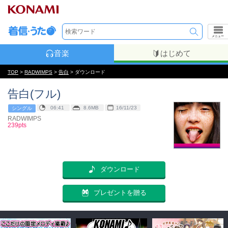
メニュー
音楽
はじめて
TOP
>
RADWIMPS
>
告白
> ダウンロード
告白(フル)
06:41
8.6MB
16/11/23
シングル
RADWIMPS
239pts
ダウンロード
プレゼントを贈る