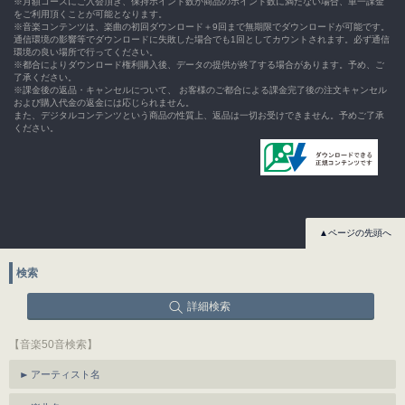
※月額コースにご入会頂き、保持ポイント数が商品のポイント数に満たない場合、単一課金
をご利用頂くことが可能となります。
※音楽コンテンツは、楽曲の初回ダウンロード＋9回まで無期限でダウンロードが可能です。
通信環境の影響等でダウンロードに失敗した場合でも1回としてカウントされます。必ず通信
環境の良い場所で行ってください。
※都合によりダウンロード権利購入後、データの提供が終了する場合があります。予め、ご
了承ください。
※課金後の返品・キャンセルについて、 お客様のご都合による課金完了後の注文キャンセル
および購入代金の返金には応じられません。
また、デジタルコンテンツという商品の性質上、返品は一切お受けできません。予めご了承
ください。
▲ページの先頭へ
検索
詳細検索
【音楽50音検索】
アーティスト名