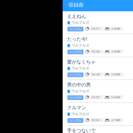
収録曲
ええねん
ウルフルズ
03:27
4.6MB
シングル
たった今!
ウルフルズ
02:46
3.9MB
シングル
愛がなくちゃ
ウルフルズ
04:28
5.6MB
シングル
男の中の男
ウルフルズ
03:52
5.0MB
シングル
クルマン
ウルフルズ
03:32
4.7MB
シングル
手をつないで