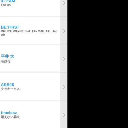
&TEAM
For us
BE:FIRST
BRUCE WAYNE feat. Flo Milli, ATL Jac
ob
平井 大
名残花
AKB48
クッキーキス
timelesz
消えない花火