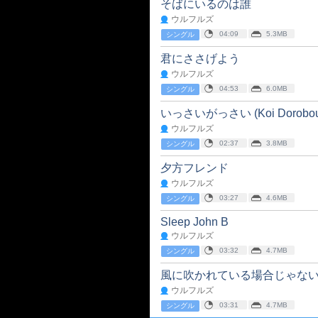
そばにいるのは誰
ウルフルズ
04:09
5.3MB
シングル
君にささげよう
ウルフルズ
04:53
6.0MB
シングル
いっさいがっさい (Koi Dorobou
ウルフルズ
02:37
3.8MB
シングル
夕方フレンド
ウルフルズ
03:27
4.6MB
シングル
Sleep John B
ウルフルズ
03:32
4.7MB
シングル
風に吹かれている場合じゃな
ウルフルズ
03:31
4.7MB
シングル