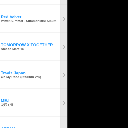
Red Velvet
Velvet Summer - Summer Mini Album
TOMORROW X TOGETHER
Nice to Meet Ya
Travis Japan
On My Road (Stadium ver.)
ME:I
花咲く道