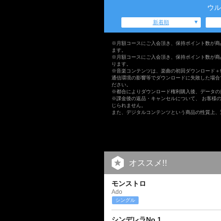
ウル
新着順
※月額コースにご入会頂き、保持ポイント数が商
ます。
※月額コースにご入会頂き、保持ポイント数が商
ります。
※音楽コンテンツは、楽曲の初回ダウンロード＋
通信環境の影響等でダウンロードに失敗した場合
ださい。
※都合によりダウンロード権利購入後、データの
※課金後の返品・キャンセルについて、 お客様
じられません。
また、デジタルコンテンツという商品の性質上、
オススメ!!
モンストロ
Ado
シングル
シンデレラNo.1