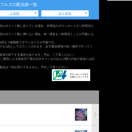
フルズの配信曲一覧
人気順
五十音順
品のポイント数に足りている場合、本商品のダウンロードがご利用頂け
品のポイント数に満たない場合、単一課金をご利用頂くことが可能とな
9回まで無期限でダウンロードが可能です。
でも1回としてカウントされます。必ず通信環境の良い場所で行ってく
提供が終了する場合があります。予め、ご了承ください。
のご都合による課金完了後の注文キャンセルおよび購入代金の返金には応
返品は一切お受けできません。予めご了承ください。