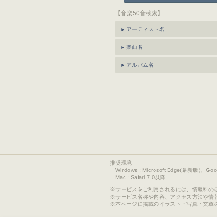
【音楽50音検索】
アーティスト名
楽曲名
アルバム名
推奨環境
Windows : Microsoft Edge(最新版)、Go
Mac : Safari 7.0以降
サービスをご利用されるには、情報料の
サービス名称や内容、アクセス方法や情
本ページに掲載のイラスト・写真・文章