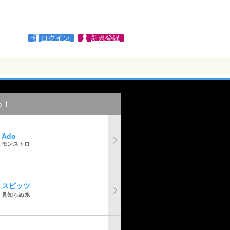
ログイン
新規登録
め！
Ado
モンストロ
スピッツ
見知らぬ糸