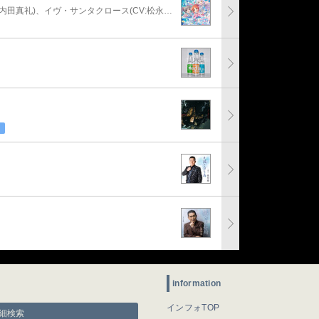
安部菜々(CV:三宅麻理恵)、神崎蘭子(CV:内田真礼)、イヴ・サンタクロース(CV:松永あかね)
information
インフォTOP
細検索