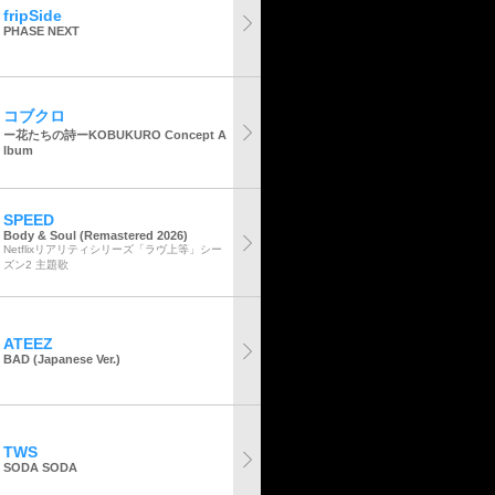
fripSide
PHASE NEXT
コブクロ
ー花たちの詩ーKOBUKURO Concept A
lbum
SPEED
Body & Soul (Remastered 2026)
Netflixリアリティシリーズ「ラヴ上等」シー
ズン2 主題歌
ATEEZ
BAD (Japanese Ver.)
TWS
SODA SODA