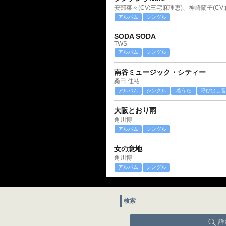
アルバム
シングル
SODA SODA
TWS
アルバム
シングル
南谷ミュージック・シティー
桑田 佳祐
アルバム
シングル
着うた
呼び出し音
大阪とおり雨
角川博
アルバム
シングル
女の意地
角川博
アルバム
シングル
検索
詳