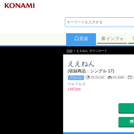
音楽
インフォ
TOP
> ええねん ダウンロード
ええねん
(収録商品：シングル 17)
01:01:58
81.5MB
アルバム
ウルフルズ
1482pts