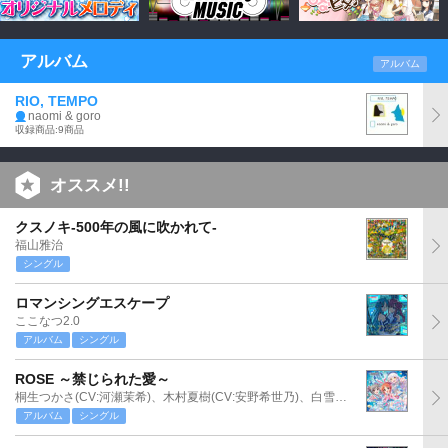
アルバム
アルバム
RIO, TEMPO
naomi & goro
収録商品:9商品
オススメ!!
クスノキ-500年の風に吹かれて-
福山雅治
シングル
ロマンシングエスケープ
ここなつ2.0
アルバム
シングル
ROSE ～禁じられた愛～
桐生つかさ(CV:河瀬茉希)、木村夏樹(CV:安野希世乃)、白雪千夜(CV:関口理咲)
アルバム
シングル