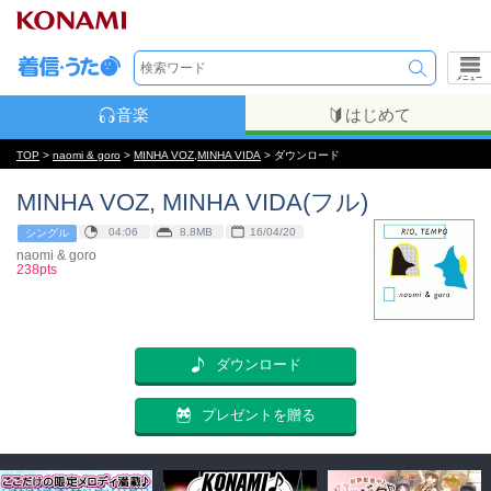
メニュー
音楽
はじめて
TOP
>
naomi & goro
>
MINHA VOZ,MINHA VIDA
> ダウンロード
MINHA VOZ, MINHA VIDA(フル)
04:06
8.8MB
16/04/20
シングル
naomi & goro
238pts
ダウンロード
プレゼントを贈る