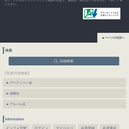
また、デジタルコンテンツという商品の性質上、返品は一切お受けできません。予めご了承
ください。
▲ページの先頭へ
検索
詳細検索
【音楽50音検索】
アーティスト名
楽曲名
アルバム名
information
インフォTOP
ログイン
マイページ
会員登録
会員退会