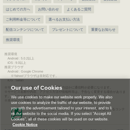
はじめての方へ
お問い合わせ
よくあるご質問
ご利用料金等について
選べるお支払い方法
配信コンテンツについて
プレゼントについて
重要なお知らせ
推奨環境
推奨環境
Android : 5.0.2以上
iOS : 9.0以上
推奨ブラウザ
Android : Google Chrome
※Yahoo!ブラウザは非対応です。
iOS : Safari
Our use of Cookies
サービスをご利用されるには、情報料のほかに通信料が必要になります。
サービス名称や内容、アクセス方法や情報料等は、予告なく変更する場合がありま
す。あらかじめご了承ください。
We use cookies to make our website work properly. We also
本ページに掲載のイラスト・写真・文章の無断複写及び転載を禁じます。
use cookies to analyze the traffic of our website, to provide
you with the advertisement tailored to your interest, and to li
このエルマークは、レコード会社・映像製作会社が提供するコンテ
nk our website to the social media. If you select “Accept All
ンツを示す登録商標です。
RIAJ00013011
Cookies”, all of these cookies will be used on our website.
Cookie Notice