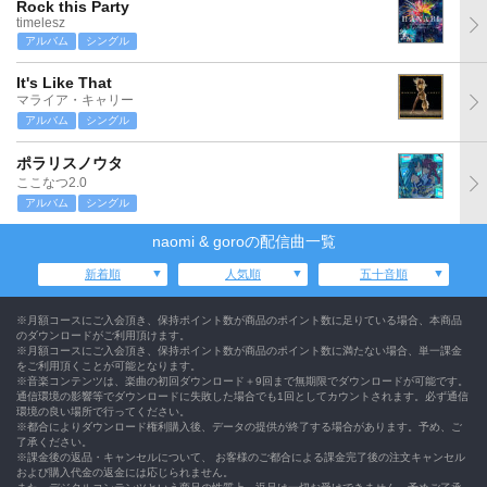
Rock this Party
timelesz
アルバム
シングル
It's Like That
マライア・キャリー
アルバム
シングル
ポラリスノウタ
ここなつ2.0
アルバム
シングル
naomi & goroの配信曲一覧
新着順
人気順
五十音順
※月額コースにご入会頂き、保持ポイント数が商品のポイント数に足りている場合、本商品
のダウンロードがご利用頂けます。
※月額コースにご入会頂き、保持ポイント数が商品のポイント数に満たない場合、単一課金
をご利用頂くことが可能となります。
※音楽コンテンツは、楽曲の初回ダウンロード＋9回まで無期限でダウンロードが可能です。
通信環境の影響等でダウンロードに失敗した場合でも1回としてカウントされます。必ず通信
環境の良い場所で行ってください。
※都合によりダウンロード権利購入後、データの提供が終了する場合があります。予め、ご
了承ください。
※課金後の返品・キャンセルについて、 お客様のご都合による課金完了後の注文キャンセル
および購入代金の返金には応じられません。