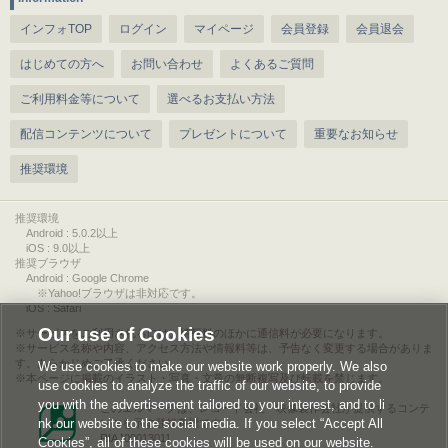
インフォTOP
ログイン
マイページ
会員登録
会員退会
はじめての方へ
お問い合わせ
よくあるご質問
ご利用料金等について
選べるお支払い方法
配信コンテンツについて
プレゼントについて
重要なお知らせ
推奨環境
推奨環境
Android : 5.0.2以上
iOS : 9.0以上
推奨ブラウザ
Android : Google Chrome
※Yahoo!ブラウザは非対応です。
iOS : Safari
Our use of Cookies
サービスをご利用されるには、情報料のほかに通信料が必要になります。
サービス名称や内容、アクセス方法や情報料等は、予告なく変更する場合がありま
す。あらかじめご了承ください。
We use cookies to make our website work properly. We also
本ページに掲載のイラスト・写真・文章の無断複写及び転載を禁じます。
use cookies to analyze the traffic of our website, to provide
you with the advertisement tailored to your interest, and to li
このエルマークは、レコード会社・映像製作会社が提供するコンテ
nk our website to the social media. If you select “Accept All
ンツを示す登録商標です。
RIAJ00013011
Cookies”, all of these cookies will be used on our website.