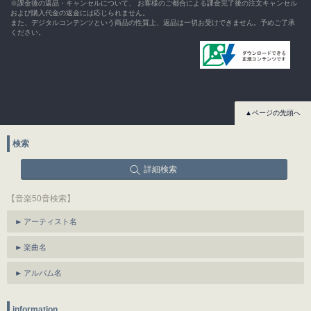
※課金後の返品・キャンセルについて、 お客様のご都合による課金完了後の注文キャンセル
および購入代金の返金には応じられません。
また、デジタルコンテンツという商品の性質上、返品は一切お受けできません。予めご了承
ください。
▲ページの先頭へ
検索
詳細検索
【音楽50音検索】
アーティスト名
楽曲名
アルバム名
information