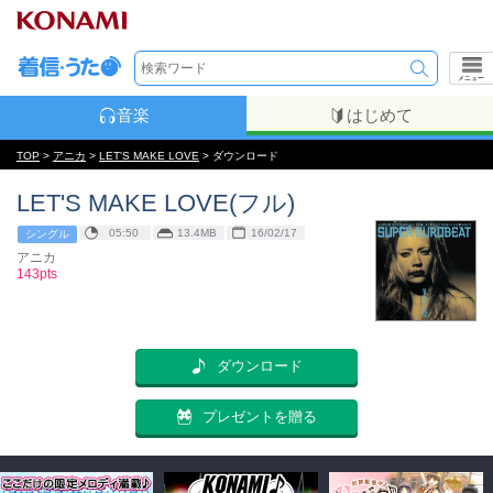
メニュー
音楽
はじめて
TOP
>
アニカ
>
LET'S MAKE LOVE
> ダウンロード
LET'S MAKE LOVE(フル)
05:50
13.4MB
16/02/17
シングル
アニカ
143pts
ダウンロード
プレゼントを贈る