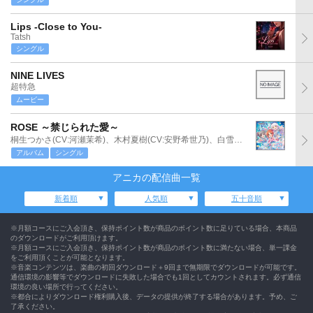
Lips -Close to You-
Tatsh
シングル
NINE LIVES
超特急
ムービー
ROSE ～禁じられた愛～
桐生つかさ(CV:河瀬茉希)、木村夏樹(CV:安野希世乃)、白雪千夜(CV:関口理咲)
アルバム
シングル
アニカの配信曲一覧
新着順
人気順
五十音順
※月額コースにご入会頂き、保持ポイント数が商品のポイント数に足りている場合、本商品
のダウンロードがご利用頂けます。
※月額コースにご入会頂き、保持ポイント数が商品のポイント数に満たない場合、単一課金
をご利用頂くことが可能となります。
※音楽コンテンツは、楽曲の初回ダウンロード＋9回まで無期限でダウンロードが可能です。
通信環境の影響等でダウンロードに失敗した場合でも1回としてカウントされます。必ず通信
環境の良い場所で行ってください。
※都合によりダウンロード権利購入後、データの提供が終了する場合があります。予め、ご
了承ください。