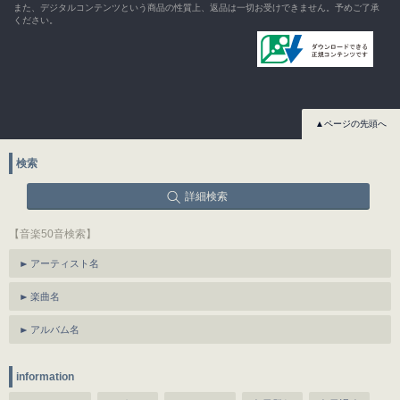
また、デジタルコンテンツという商品の性質上、返品は一切お受けできません。予めご了承
ください。
▲ページの先頭へ
検索
詳細検索
【音楽50音検索】
アーティスト名
楽曲名
アルバム名
information