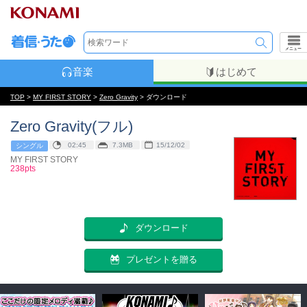
メニュー
音楽
はじめて
TOP
>
MY FIRST STORY
>
Zero Gravity
> ダウンロード
Zero Gravity(フル)
02:45
7.3MB
15/12/02
シングル
MY FIRST STORY
238pts
ダウンロード
プレゼントを贈る