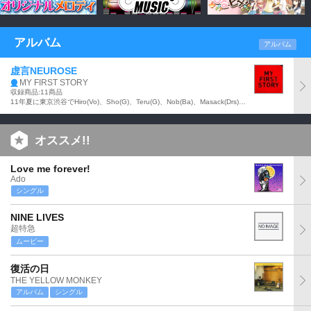
アルバム
アルバム
虚言NEUROSE
MY FIRST STORY
収録商品:11商品
11年夏に東京渋谷でHiro(Vo)、Sho(G)、Teru(G)、Nob(Ba)、Masack(Drs)の5人で結成、12年4月にアルバム『MY FIRST STORY』でデビューしたMY FIRST STORYの『THE STORY IS MY LIFE』(13年2月発売)に続くアルバム。
オススメ!!
Love me forever!
Ado
シングル
NINE LIVES
超特急
ムービー
復活の日
THE YELLOW MONKEY
アルバム
シングル