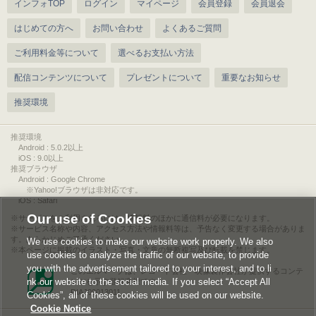
インフォTOP
ログイン
マイページ
会員登録
会員退会
はじめての方へ
お問い合わせ
よくあるご質問
ご利用料金等について
選べるお支払い方法
配信コンテンツについて
プレゼントについて
重要なお知らせ
推奨環境
推奨環境
Android : 5.0.2以上
iOS : 9.0以上
推奨ブラウザ
Android : Google Chrome
※Yahoo!ブラウザは非対応です。
iOS : Safari
Our use of Cookies
サービスをご利用されるには、情報料のほかに通信料が必要になります。
サービス名称や内容、アクセス方法や情報料等は、予告なく変更する場合がありま
す。あらかじめご了承ください。
We use cookies to make our website work properly. We also
本ページに掲載のイラスト・写真・文章の無断複写及び転載を禁じます。
use cookies to analyze the traffic of our website, to provide
you with the advertisement tailored to your interest, and to li
このエルマークは、レコード会社・映像製作会社が提供するコンテ
nk our website to the social media. If you select “Accept All
ンツを示す登録商標です。
RIAJ00013011
Cookies”, all of these cookies will be used on our website.
Cookie Notice