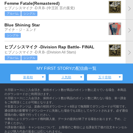
Femme Fatale(Remastered)
ヒプノシスマイク -D.R.B- (中王区 言の葉党)
アルバム
シングル
Blue Shining Star
アイナ・ジ・エンド
シングル
ヒプノシスマイク -Division Rap Battle- FINAL
ヒプノシスマイク -D.R.B- (Division All Stars)
アルバム
シングル
MY FIRST STORYの配信曲一覧
新着順
人気順
五十音順
※月額コースにご入会頂き、保持ポイント数が商品のポイント数に足りている場合、本商品
のダウンロードがご利用頂けます。
※月額コースにご入会頂き、保持ポイント数が商品のポイント数に満たない場合、単一課金
をご利用頂くことが可能となります。
※音楽コンテンツは、楽曲の初回ダウンロード＋9回まで無期限でダウンロードが可能です。
通信環境の影響等でダウンロードに失敗した場合でも1回としてカウントされます。必ず通信
環境の良い場所で行ってください。
※都合によりダウンロード権利購入後、データの提供が終了する場合があります。予め、ご
了承ください。
※課金後の返品・キャンセルについて、 お客様のご都合による課金完了後の注文キャンセル
および購入代金の返金には応じられません。