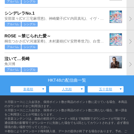
アルバム
シングル
シンデレラNo.1
安部菜々(CV:三宅麻理恵)、神崎蘭子(CV:内田真礼)、イヴ・サンタクロース(CV:松永あかね)
アルバム
シングル
ROSE ～禁じられた愛～
桐生つかさ(CV:河瀬茉希)、木村夏樹(CV:安野希世乃)、白雪千夜(CV:関口理咲)
アルバム
シングル
泣いて…長崎
角川博
アルバム
シングル
HKT48の配信曲一覧
新着順
人気順
五十音順
※月額コースにご入会頂き、保持ポイント数が商品のポイント数に足りている場合、本商品
のダウンロードがご利用頂けます。
※月額コースにご入会頂き、保持ポイント数が商品のポイント数に満たない場合、単一課金
をご利用頂くことが可能となります。
※音楽コンテンツは、楽曲の初回ダウンロード＋9回まで無期限でダウンロードが可能です。
通信環境の影響等でダウンロードに失敗した場合でも1回としてカウントされます。必ず通信
環境の良い場所で行ってください。
※都合によりダウンロード権利購入後、データの提供が終了する場合があります。予め、ご