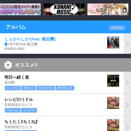
アルバム
アルバム
しぇからしか!(feat. 氣志團)
HKT48 feat.氣志團
収録商品:6商品
オススメ!!
明日へ続く道
長渕剛
シングル
着うた
オルゴール
呼び出し音
レシピのリドル
音戯探偵ひなビタ
アルバム
シングル
ちくたく2ちく2ぱ
音戯探偵ひなビタ