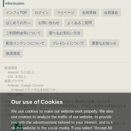
information
インフォTOP
ログイン
マイページ
会員登録
会員退会
はじめての方へ
お問い合わせ
よくあるご質問
ご利用料金等について
選べるお支払い方法
配信コンテンツについて
プレゼントについて
重要なお知らせ
推奨環境
推奨環境
Android : 5.0.2以上
iOS : 9.0以上
推奨ブラウザ
Android : Google Chrome
※Yahoo!ブラウザは非対応です。
iOS : Safari
Our use of Cookies
サービスをご利用されるには、情報料のほかに通信料が必要になります。
サービス名称や内容、アクセス方法や情報料等は、予告なく変更する場合がありま
す。あらかじめご了承ください。
We use cookies to make our website work properly. We also
本ページに掲載のイラスト・写真・文章の無断複写及び転載を禁じます。
use cookies to analyze the traffic of our website, to provide
you with the advertisement tailored to your interest, and to li
このエルマークは、レコード会社・映像製作会社が提供するコンテ
nk our website to the social media. If you select “Accept All
ンツを示す登録商標です。