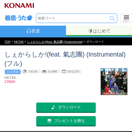
メニュー
音楽
はじめて
TOP
>
HKT48
>
しぇからしか!(feat. 氣志團) (Instrumental)
> ダウンロード
しぇからしか!(feat. 氣志團) (Instrumental)
(フル)
04:09
6.4MB
15/11/25
シングル
HKT48
239pts
ダウンロード
プレゼントを贈る