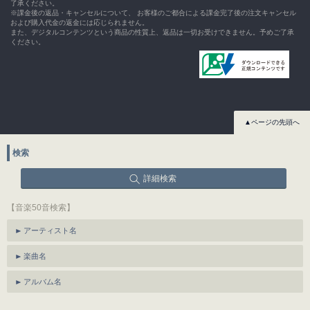
了承ください。
※課金後の返品・キャンセルについて、 お客様のご都合による課金完了後の注文キャンセル
および購入代金の返金には応じられません。
また、デジタルコンテンツという商品の性質上、返品は一切お受けできません。予めご了承
ください。
▲ページの先頭へ
検索
詳細検索
【音楽50音検索】
アーティスト名
楽曲名
アルバム名