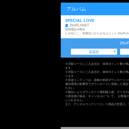
アルバム
SPECIAL LOVE
2forPLANET
収録商品:4商品
2fo
新着順
※月額コースにご入会頂き、保持ポイント数が商
ます。
※月額コースにご入会頂き、保持ポイント数が商
ります。
※音楽コンテンツは、楽曲の初回ダウンロード＋
通信環境の影響等でダウンロードに失敗した場合
ださい。
※都合によりダウンロード権利購入後、データの
※課金後の返品・キャンセルについて、 お客様
じられません。
また、デジタルコンテンツという商品の性質上、