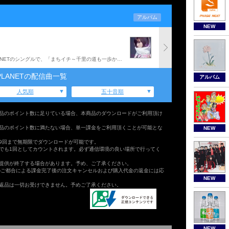
アルバム
NEW
しがせいこ、村屋光二からなるユニット:2forPLANETのシングルで、「まちイチ～千里の道も一歩から～」のエンディング・テーマ。c/w曲として「スターラスター」を収録。
rPLANETの配信曲一覧
アルバム
人気順
五十音順
品のポイント数に足りている場合、本商品のダウンロードがご利用頂け
品のポイント数に満たない場合、単一課金をご利用頂くことが可能とな
NEW
9回まで無期限でダウンロードが可能です。
でも1回としてカウントされます。必ず通信環境の良い場所で行ってく
提供が終了する場合があります。予め、ご了承ください。
のご都合による課金完了後の注文キャンセルおよび購入代金の返金には応
NEW
返品は一切お受けできません。予めご了承ください。
NEW