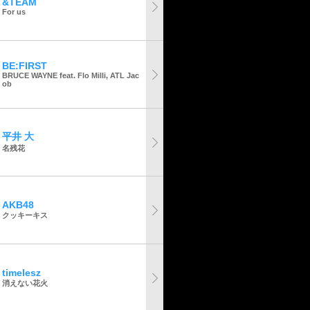
&TEAM
For us
BE:FIRST
BRUCE WAYNE feat. Flo Milli, ATL Jac
ob
平井 大
名残花
AKB48
クッキーキス
timelesz
消えない花火