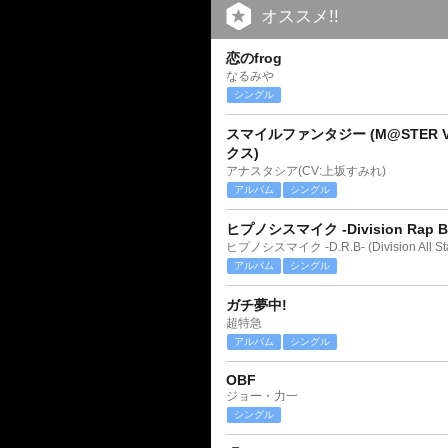
オススメ!!
恋のfrog
なるみや
シングル
スマイルファンタジー (M@STER V
クス)
アナスタシア(CV:上坂すみれ)
アルバム
シングル
ヒプノシスマイク -Division Rap Bat
ヒプノシスマイク -D.R.B- (Division All Sta
アルバム
シングル
ガチ夢中!
超特急
アルバム
シングル
OBF
ジョー・力一
シングル