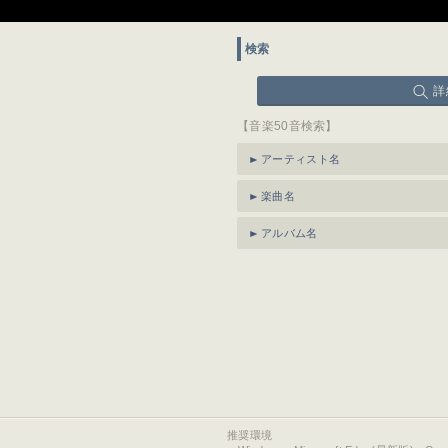
検索
詳
【音楽50音検索】
アーティスト名
楽曲名
アルバム名
推奨環境