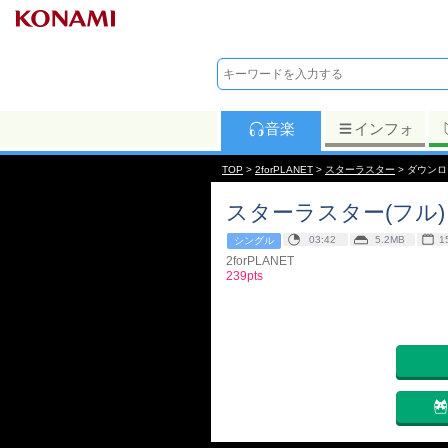
音楽
インフォ
TOP
>
2forPLANET
>
スターラスター
> ダウン
スターラスター(フル)
03:42
5.2MB
1
シングル
2forPLANET
239pts