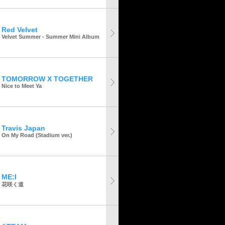
Red Velvet
Velvet Summer - Summer Mini Album
TOMORROW X TOGETHER
Nice to Meet Ya
Travis Japan
On My Road (Stadium ver.)
ME:I
花咲く道