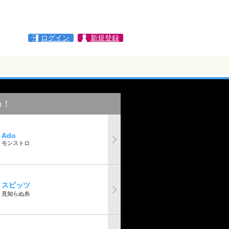
ログイン
新規登録
め！
Ado
モンストロ
スピッツ
見知らぬ糸