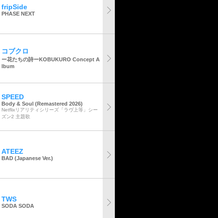
fripSide
PHASE NEXT
コブクロ
ー花たちの詩ーKOBUKURO Concept A
lbum
SPEED
Body & Soul (Remastered 2026)
Netflixリアリティシリーズ「ラヴ上等」シー
ズン2 主題歌
ATEEZ
BAD (Japanese Ver.)
TWS
SODA SODA