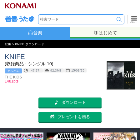
メニュー
音楽
はじめて
TOP
> KNIFE ダウンロード
KNIFE
(収録商品：シングル 10)
47:27
92.3MB
15/03/25
アルバム
THE KIDS
1481pts
ダウンロード
プレゼントを贈る