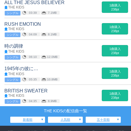
ALL THE JESUS BELIEVER
1曲購入
THE KIDS
238pt
03:39
7.1MB
シングル
RUSH EMOTION
1曲購入
THE KIDS
238pt
04:09
8.1MB
シングル
時の調律
1曲購入
THE KIDS
238pt
06:10
12.0MB
シングル
1945年の彼に…
1曲購入
THE KIDS
238pt
05:35
10.8MB
シングル
BRITISH SWEATER
1曲購入
THE KIDS
238pt
04:35
8.9MB
シングル
THE KIDSの配信曲一覧
新着順
人気順
五十音順