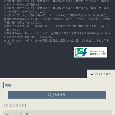
※月額コースにご入会頂き、保持ポイント数が商品のポイント数に足りている場合、本商品
のダウンロードがご利用頂けます。
※月額コースにご入会頂き、保持ポイント数が商品のポイント数に満たない場合、単一課金
をご利用頂くことが可能となります。
※音楽コンテンツは、楽曲の初回ダウンロード＋9回まで無期限でダウンロードが可能です。
通信環境の影響等でダウンロードに失敗した場合でも1回としてカウントされます。必ず通信
環境の良い場所で行ってください。
※都合によりダウンロード権利購入後、データの提供が終了する場合があります。予め、ご
了承ください。
※課金後の返品・キャンセルについて、 お客様のご都合による課金完了後の注文キャンセル
および購入代金の返金には応じられません。
また、デジタルコンテンツという商品の性質上、返品は一切お受けできません。予めご了承
ください。
▲ページの先頭へ
検索
詳細検索
【音楽50音検索】
アーティスト名