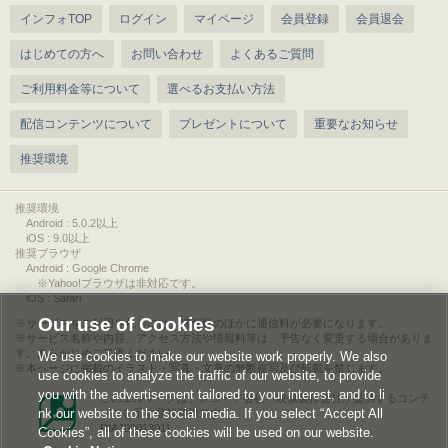
インフォTOP
ログイン
マイページ
会員登録
会員退会
はじめての方へ
お問い合わせ
よくあるご質問
ご利用料金等について
選べるお支払い方法
配信コンテンツについて
プレゼントについて
重要なお知らせ
推奨環境
推奨環境
Android : 5.0.2以上
iOS : 9.0以上
推奨ブラウザ
Android : Google Chrome
※Yahoo!ブラウザは非対応です。
iOS : Safari
Our use of Cookies
サービスをご利用されるには、情報料のほかに通信料が必要になります。
サービス名称や内容、アクセス方法や情報料等は、予告なく変更する場合がありま
す。あらかじめご了承ください。
We use cookies to make our website work properly. We also
本ページに掲載のイラスト・写真・文章の無断複写及び転載を禁じます。
use cookies to analyze the traffic of our website, to provide
you with the advertisement tailored to your interest, and to li
このエルマークは、レコード会社・映像製作会社が提供するコンテ
nk our website to the social media. If you select “Accept All
ンツを示す登録商標です。
RIAJ00013011
Cookies”, all of these cookies will be used on our website.