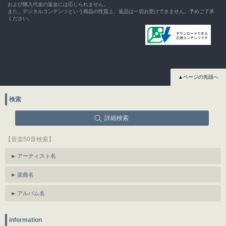
および購入代金の返金には応じられません。
また、デジタルコンテンツという商品の性質上、返品は一切お受けできません。予めご了承
ください。
▲ページの先頭へ
検索
詳細検索
【音楽50音検索】
アーティスト名
楽曲名
アルバム名
information