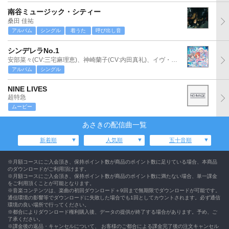
南谷ミュージック・シティー
桑田 佳祐
アルバム
シングル
着うた
呼び出し音
シンデレラNo.1
安部菜々(CV:三宅麻理恵)、神崎蘭子(CV:内田真礼)、イヴ・サンタクロース(CV:松永あかね)
アルバム
シングル
NINE LIVES
超特急
ムービー
あさきの配信曲一覧
新着順
人気順
五十音順
※月額コースにご入会頂き、保持ポイント数が商品のポイント数に足りている場合、本商品
のダウンロードがご利用頂けます。
※月額コースにご入会頂き、保持ポイント数が商品のポイント数に満たない場合、単一課金
をご利用頂くことが可能となります。
※音楽コンテンツは、楽曲の初回ダウンロード＋9回まで無期限でダウンロードが可能です。
通信環境の影響等でダウンロードに失敗した場合でも1回としてカウントされます。必ず通信
環境の良い場所で行ってください。
※都合によりダウンロード権利購入後、データの提供が終了する場合があります。予め、ご
了承ください。
※課金後の返品・キャンセルについて、 お客様のご都合による課金完了後の注文キャンセル