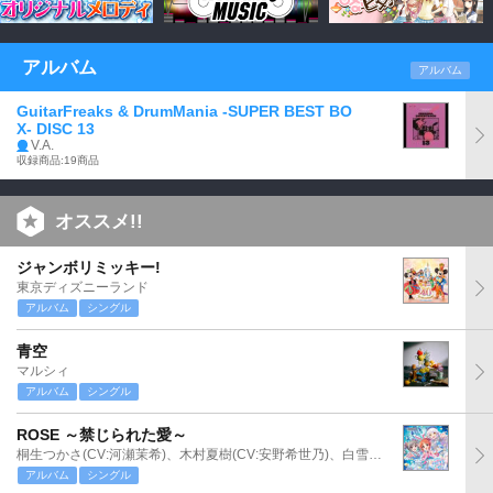
アルバム
アルバム
GuitarFreaks & DrumMania -SUPER BEST BO
X- DISC 13
V.A.
収録商品:19商品
オススメ!!
ジャンボリミッキー!
東京ディズニーランド
アルバム
シングル
青空
マルシィ
アルバム
シングル
ROSE ～禁じられた愛～
桐生つかさ(CV:河瀬茉希)、木村夏樹(CV:安野希世乃)、白雪千夜(CV:関口理咲)
アルバム
シングル