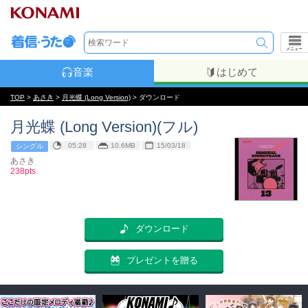
メニュー
音楽
はじめて
TOP
>
あさき
>
月光蝶 (Long Version)
> ダウンロード
月光蝶 (Long Version)(フル)
05:28
10.6MB
15/03/18
シングル
あさき
238pts
ダウンロード
プレゼントを贈る