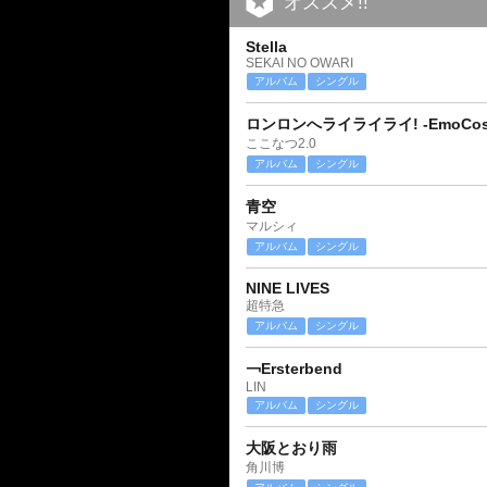
オススメ!!
Stella
SEKAI NO OWARI
アルバム
シングル
ロンロンへライライライ! -EmoCosin
ここなつ2.0
アルバム
シングル
青空
マルシィ
アルバム
シングル
NINE LIVES
超特急
アルバム
シングル
￢Ersterbend
LIN
アルバム
シングル
大阪とおり雨
角川博