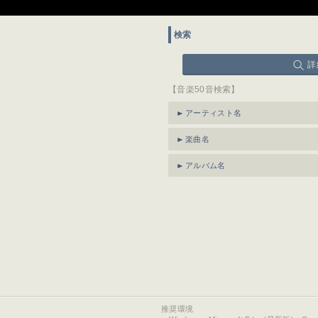
検索
詳
【音楽50音検索】
アーティスト名
楽曲名
アルバム名
推奨環境