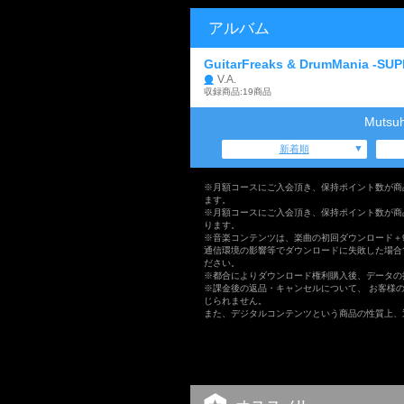
アルバム
GuitarFreaks & DrumMania -SU
V.A.
収録商品:19商品
Muts
新着順
※月額コースにご入会頂き、保持ポイント数が商
ます。
※月額コースにご入会頂き、保持ポイント数が商
ります。
※音楽コンテンツは、楽曲の初回ダウンロード＋
通信環境の影響等でダウンロードに失敗した場合
ださい。
※都合によりダウンロード権利購入後、データの
※課金後の返品・キャンセルについて、 お客様
じられません。
また、デジタルコンテンツという商品の性質上、