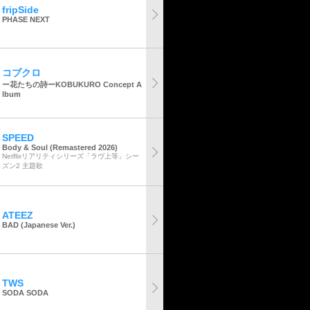
fripSide
PHASE NEXT
コブクロ
ー花たちの詩ーKOBUKURO Concept A
lbum
SPEED
Body & Soul (Remastered 2026)
Netflixリアリティシリーズ「ラヴ上等」シー
ズン2 主題歌
ATEEZ
BAD (Japanese Ver.)
TWS
SODA SODA