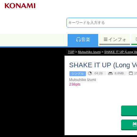
音楽
インフォ
TOP
>
Mutsuhiko Izumi
>
SHAKE IT UP (Long Ve
SHAKE IT UP (Long V
04:26
8.6MB
1
シングル
Mutsuhiko Izumi
238pts