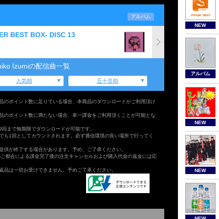
アルバム
NEW
PER BEST BOX- DISC 13
uhiko Izumiの配信曲一覧
アルバム
人気順
五十音順
品のポイント数に足りている場合、本商品のダウンロードがご利用頂け
品のポイント数に満たない場合、単一課金をご利用頂くことが可能とな
NEW
9回まで無期限でダウンロードが可能です。
でも1回としてカウントされます。必ず通信環境の良い場所で行ってく
提供が終了する場合があります。予め、ご了承ください。
のご都合による課金完了後の注文キャンセルおよび購入代金の返金には応
返品は一切お受けできません。予めご了承ください。
NEW
NEW