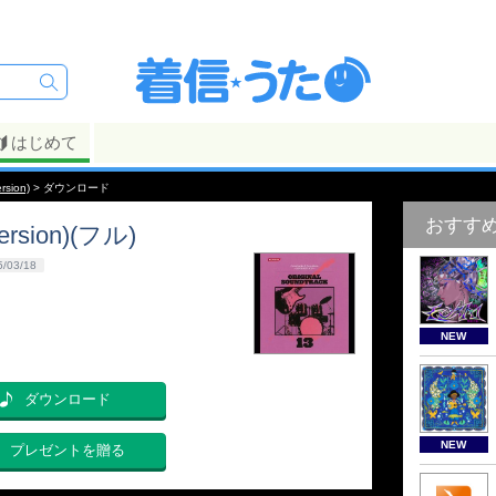
はじめて
rsion)
> ダウンロード
おすす
ersion)(フル)
5/03/18
NEW
ダウンロード
NEW
プレゼントを贈る