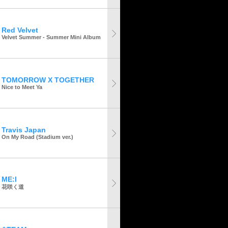
Red Velvet
Velvet Summer - Summer Mini Album
TOMORROW X TOGETHER
Nice to Meet Ya
Travis Japan
On My Road (Stadium ver.)
ME:I
花咲く道