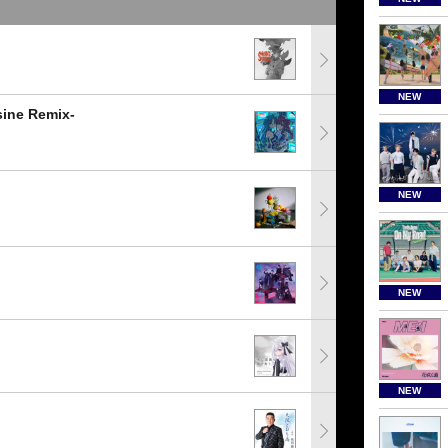
NEW
e Remix-
NEW
NEW
NEW