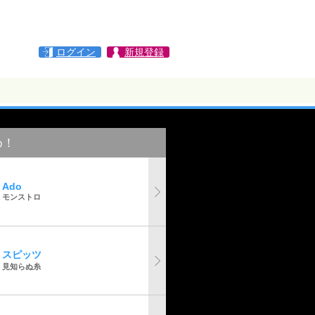
ログイン
新規登録
め！
Ado
モンストロ
スピッツ
見知らぬ糸