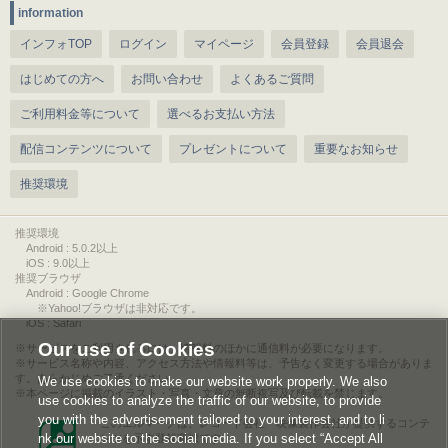
information
インフォTOP
ログイン
マイページ
会員登録
会員退会
はじめての方へ
お問い合わせ
よくあるご質問
ご利用料金等について
選べるお支払い方法
配信コンテンツについて
プレゼントについて
重要なお知らせ
推奨環境
推奨環境
Android : 5.0.2以上
iOS : 9.0以上
推奨ブラウザ
Android : Google Chrome
※Yahoo!ブラウザは非対応です。
iOS : Safari
Our use of Cookies
サービスをご利用されるには、情報料のほかに通信料が必要になります。
サービス名称や内容、アクセス方法や情報料等は、予告なく変更する場合がありま
す。あらかじめご了承ください。
We use cookies to make our website work properly. We also
本ページに掲載のイラスト・写真・文章の無断複写及び転載を禁じます。
use cookies to analyze the traffic of our website, to provide
you with the advertisement tailored to your interest, and to li
このエルマークは、レコード会社・映像製作会社が提供するコンテ
nk our website to the social media. If you select “Accept All
ンツを示す登録商標です。