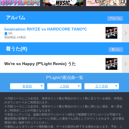
アルバム
アルバム
beatnation RHYZE vs HARDCORE TANO*C
VA
収録商品:14商品
着うた(R)
着うた
We're so Happy (P*Light Remix) うた
P*Lightの配信曲一覧
新着順
人気順
五十音順
※月額コースにご入会頂き、保持ポイント数が商品のポイント数に足りている場合、本商品
のダウンロードがご利用頂けます。
※月額コースにご入会頂き、保持ポイント数が商品のポイント数に満たない場合、単一課金
をご利用頂くことが可能となります。
※音楽コンテンツは、楽曲の初回ダウンロード＋9回まで無期限でダウンロードが可能です。
通信環境の影響等でダウンロードに失敗した場合でも1回としてカウントされます。必ず通信
環境の良い場所で行ってください。
※都合によりダウンロード権利購入後、データの提供が終了する場合があります。予め、ご