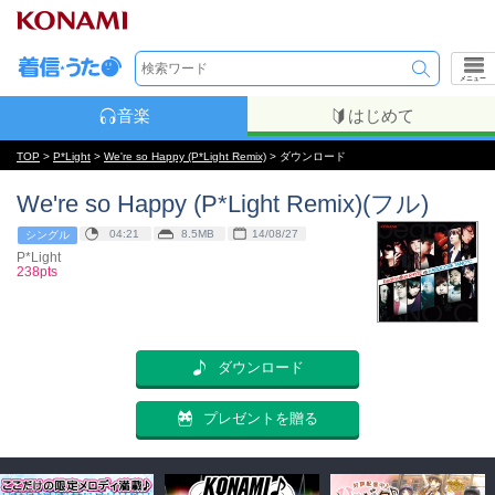
メニュー
音楽
はじめて
TOP
>
P*Light
>
We're so Happy (P*Light Remix)
> ダウンロード
We're so Happy (P*Light Remix)(フル)
04:21
8.5MB
14/08/27
シングル
P*Light
238pts
ダウンロード
プレゼントを贈る