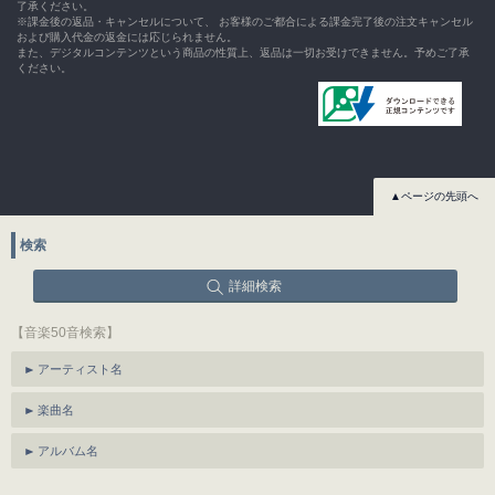
了承ください。
※課金後の返品・キャンセルについて、 お客様のご都合による課金完了後の注文キャンセル
および購入代金の返金には応じられません。
また、デジタルコンテンツという商品の性質上、返品は一切お受けできません。予めご了承
ください。
▲ページの先頭へ
検索
詳細検索
【音楽50音検索】
アーティスト名
楽曲名
アルバム名