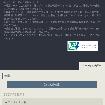
のダウンロードがご利用頂けます。
※月額コースにご入会頂き、保持ポイント数が商品のポイント数に満たない場合、単一課金
をご利用頂くことが可能となります。
※音楽コンテンツは、楽曲の初回ダウンロード＋9回まで無期限でダウンロードが可能です。
通信環境の影響等でダウンロードに失敗した場合でも1回としてカウントされます。必ず通信
環境の良い場所で行ってください。
※都合によりダウンロード権利購入後、データの提供が終了する場合があります。予め、ご
了承ください。
※課金後の返品・キャンセルについて、 お客様のご都合による課金完了後の注文キャンセル
および購入代金の返金には応じられません。
また、デジタルコンテンツという商品の性質上、返品は一切お受けできません。予めご了承
ください。
▲ページの先頭へ
検索
詳細検索
【音楽50音検索】
アーティスト名