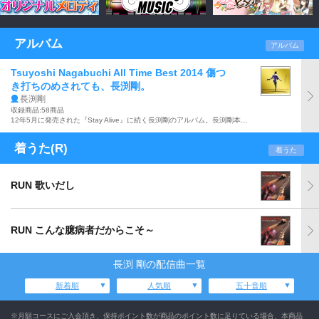
アルバム
アルバム
Tsuyoshi Nagabuchi All Time Best 2014 傷つ
き打ちのめされても、長渕剛。
長渕剛
収録商品:58商品
12年5月に発売された『Stay Alive』に続く長渕剛のアルバム。長渕剛本人監修のキャリア初となる作品で、4枚組58曲収録。東芝EMI 、フォーライフミュージック、ユニバーサルミュージックと、所属レーベルの枠を越えたオールタイム・ベスト盤。ブックレット付き。
着うた(R)
着うた
RUN 歌いだし
RUN こんな臆病者だからこそ～
長渕 剛の配信曲一覧
新着順
人気順
五十音順
※月額コースにご入会頂き、保持ポイント数が商品のポイント数に足りている場合、本商品