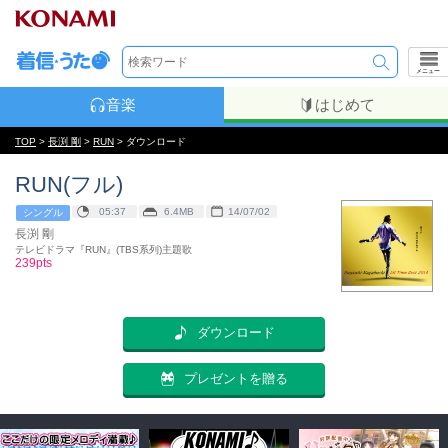
メニュー
音楽
はじめて
TOP
>
長渕 剛
>
RUN
> ダウンロード
RUN(フル)
05:37
6.4MB
14/07/02
シングル
長渕 剛
テレビドラマ『RUN』(TBS系列)主題歌
239pts
ダウンロード
プレゼントを贈る