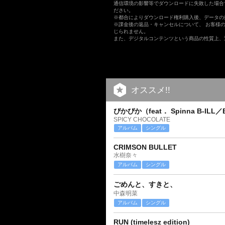
通信環境の影響等でダウンロードに失敗した場合
ださい。
※都合によりダウンロード権利購入後、データの
※課金後の返品・キャンセルについて、 お客様
じられません。
また、デジタルコンテンツという商品の性質上、
オススメ!!
ぴかぴか（feat． Spinna B-ILL／
SPICY CHOCOLATE
アルバム
シングル
CRIMSON BULLET
水樹奈々
アルバム
シングル
ごめんと、すきと、
中森明菜
アルバム
シングル
RUN (timelesz edition)