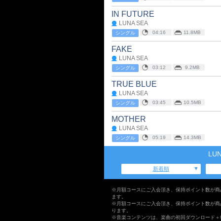
IN FUTURE
LUNA SEA
04:16
11.8MB
シングル
FAKE
LUNA SEA
03:12
9.2MB
シングル
TRUE BLUE
LUNA SEA
03:45
10.5MB
シングル
MOTHER
LUNA SEA
05:19
14.3MB
シングル
LU
新着順
※月額コースにご入会頂き、保持ポイント数が商
ます。
※月額コースにご入会頂き、保持ポイント数が商
ります。
※音楽コンテンツは、楽曲の初回ダウンロード＋