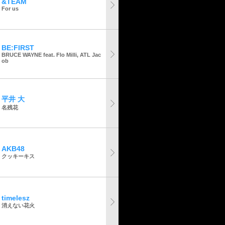
&TEAM
For us
BE:FIRST
BRUCE WAYNE feat. Flo Milli, ATL Jac
ob
平井 大
名残花
AKB48
クッキーキス
timelesz
消えない花火