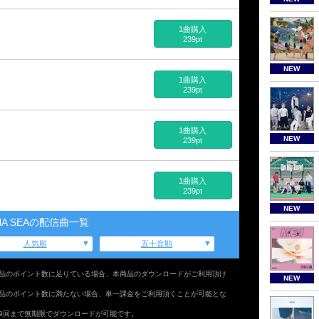
1曲購入
239pt
NEW
1曲購入
239pt
1曲購入
NEW
239pt
1曲購入
239pt
NEW
NA SEAの配信曲一覧
人気順
五十音順
品のポイント数に足りている場合、本商品のダウンロードがご利用頂け
NEW
品のポイント数に満たない場合、単一課金をご利用頂くことが可能とな
9回まで無期限でダウンロードが可能です。