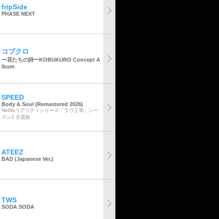
fripSide
PHASE NEXT
コブクロ
ー花たちの詩ーKOBUKURO Concept A
lbum
SPEED
Body & Soul (Remastered 2026)
Netflixリアリティシリーズ「ラヴ上等」シー
ズン2 主題歌
ATEEZ
BAD (Japanese Ver.)
TWS
SODA SODA