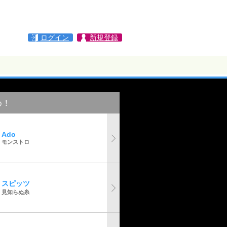
ログイン
新規登録
め！
Ado
モンストロ
スピッツ
見知らぬ糸