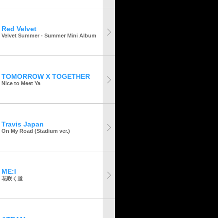
Red Velvet
Velvet Summer - Summer Mini Album
TOMORROW X TOGETHER
Nice to Meet Ya
Travis Japan
On My Road (Stadium ver.)
ME:I
花咲く道