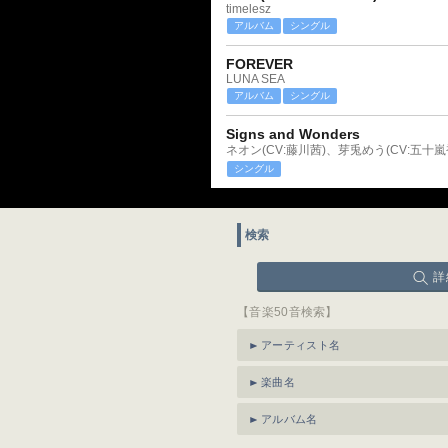
timelesz
アルバム
シングル
FOREVER
LUNA SEA
アルバム
シングル
Signs and Wonders
ネオン(CV:藤川茜)、芽兎めう(CV:五十嵐
シングル
検索
詳
【音楽50音検索】
アーティスト名
楽曲名
アルバム名