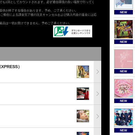
でも1回としてカウントされます。必ず通信環境の良い場所で行ってく
提供が終了する場合があります。予め、ご了承ください。
NEW
のご都合による課金完了後の注文キャンセルおよび購入代金の返金には応
返品は一切お受けできません。予めご了承ください。
NEW
EXPRESS）
NEW
NEW
NEW