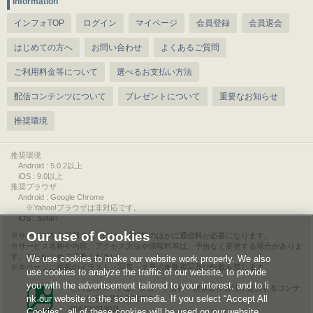
information
インフォTOP
ログイン
マイページ
会員登録
会員退会
はじめての方へ
お問い合わせ
よくあるご質問
ご利用料金等について
選べるお支払い方法
配信コンテンツについて
プレゼントについて
重要なお知らせ
推奨環境
推奨環境
Android : 5.0.2以上
iOS : 9.0以上
推奨ブラウザ
Android : Google Chrome
※Yahoo!ブラウザは非対応です。
iOS : Safari
Our use of Cookies
サービスをご利用されるには、情報料のほかに通信料が必要になります。
サービス名称や内容、アクセス方法や情報料等は、予告なく変更する場合がありま
す。あらかじめご了承ください。
We use cookies to make our website work properly. We also
本ページに掲載のイラスト・写真・文章の無断複写及び転載を禁じます。
use cookies to analyze the traffic of our website, to provide
you with the advertisement tailored to your interest, and to li
このエルマークは、レコード会社・映像製作会社が提供するコンテ
nk our website to the social media. If you select “Accept All
ンツを示す登録商標です。
RIAJ00013011
Cookies”, all of these cookies will be used on our website.