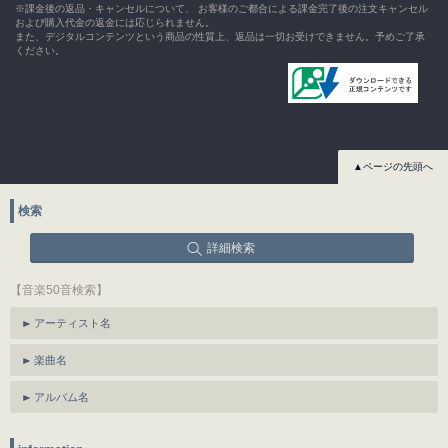
※課金後の返品・キャンセルについて、 お客様のご都合による課金完了後の注文キャンセル
および購入代金の返金には応じられません。
また、デジタルコンテンツという商品の性質上、返品は一切お受けできません。予めご了承
ください。
▲ページの先頭へ
検索
詳細検索
【音楽50音検索】
アーティスト名
楽曲名
アルバム名