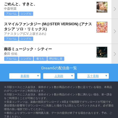
ごめんと、すきと、
中森明菜
アルバム
シングル
スマイルファンタジー (M@STER VERSION) (アナス
タシア ソロ・リミックス)
アナスタシア(CV:上坂すみれ)
アルバム
シングル
南谷ミュージック・シティー
桑田 佳祐
アルバム
シングル
着うた
呼び出し音
Dream5の配信曲一覧
新着順
人気順
五十音順
※月額コースにご入会頂き、保持ポイント数が商品のポイント数に足りている場合、本商品
のダウンロードがご利用頂けます。
※月額コースにご入会頂き、保持ポイント数が商品のポイント数に満たない場合、単一課金
をご利用頂くことが可能となります。
※音楽コンテンツは、楽曲の初回ダウンロード＋9回まで無期限でダウンロードが可能です。
通信環境の影響等でダウンロードに失敗した場合でも1回としてカウントされます。必ず通信
環境の良い場所で行ってください。
※都合によりダウンロード権利購入後、データの提供が終了する場合があります。予め、ご
了承ください。