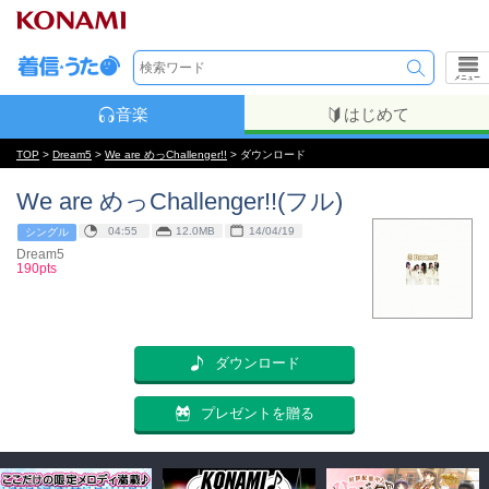
メニュー
音楽
はじめて
TOP
>
Dream5
>
We are めっChallenger!!
> ダウンロード
We are めっChallenger!!(フル)
04:55
12.0MB
14/04/19
シングル
Dream5
190pts
ダウンロード
プレゼントを贈る