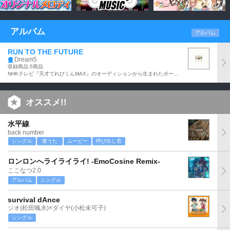
アルバム
アルバム
RUN TO THE FUTURE
Dream5
収録商品:5商品
NHKテレビ『天才てれびくんMAX』のオーディションから生まれたボーカルの重本ことり、日比美思(ヒビミコト)、ダンサーの高野洸、大原優乃、玉川桃奈からなるユニット:Dream5のミニ・アルバム。「タビダチノウタ」、「We are めっChallenger!!」、「ひまわり」他全5曲収録。
オススメ!!
水平線
back number
シングル
着うた
ムービー
呼び出し音
ロンロンへライライライ! -EmoCosine Remix-
ここなつ2.0
アルバム
シングル
survival dAnce
ジオ(松田颯水)×ダイヤ(小松未可子)
シングル