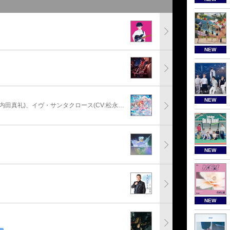
NEW
NEW
安部菜々(CV:三宅麻理恵)、神崎蘭子(CV:内田真礼)、イヴ・サンタクロース(CV:松永あかね)
NEW
NEW