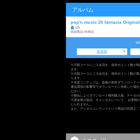
アルバム
pop'n music 20 fantasia Origina
VA
収録商品:66商品
v
新着順
※月額コースにご入会頂き、保持ポイント数が商
ます。
※月額コースにご入会頂き、保持ポイント数が商
ります。
※音楽コンテンツは、楽曲の初回ダウンロード＋
通信環境の影響等でダウンロードに失敗した場合
ださい。
※都合によりダウンロード権利購入後、データの
※課金後の返品・キャンセルについて、 お客様
じられません。
また、デジタルコンテンツという商品の性質上、