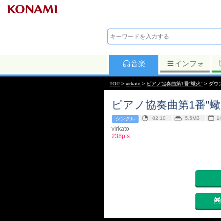
音楽
インフォ
TOP
>
virkato
>
ピアノ協奏曲第1番"蠍火"
> ダウ
ピアノ協奏曲第1番"蠍火
02:10
5.5MB
1
シングル
virkato
238pts