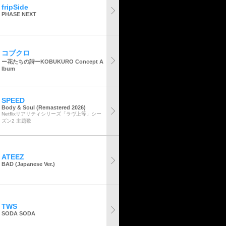
fripSide
PHASE NEXT
コブクロ
ー花たちの詩ーKOBUKURO Concept A
lbum
SPEED
Body & Soul (Remastered 2026)
Netflixリアリティシリーズ「ラヴ上等」シー
ズン2 主題歌
ATEEZ
BAD (Japanese Ver.)
TWS
SODA SODA