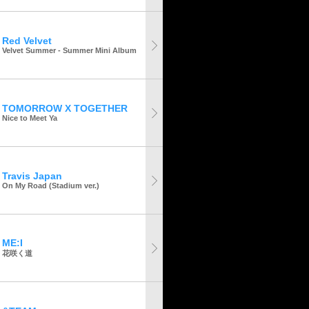
Red Velvet
Velvet Summer - Summer Mini Album
TOMORROW X TOGETHER
Nice to Meet Ya
Travis Japan
On My Road (Stadium ver.)
ME:I
花咲く道