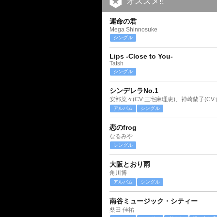
オススメ!!
運命の君
Mega Shinnosuke
シングル
Lips -Close to You-
Tatsh
シングル
シンデレラNo.1
アルバム
シングル
恋のfrog
なるみや
シングル
大阪とおり雨
角川博
アルバム
シングル
南谷ミュージック・シティー
桑田 佳祐