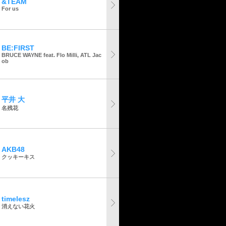
&TEAM
For us
BE:FIRST
BRUCE WAYNE feat. Flo Milli, ATL Jac
ob
平井 大
名残花
AKB48
クッキーキス
timelesz
消えない花火