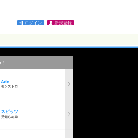
ログイン
新規登録
め！
Ado
モンストロ
スピッツ
見知らぬ糸