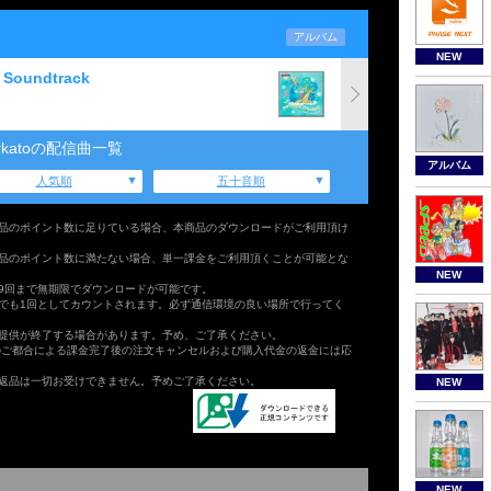
アルバム
NEW
l Soundtrack
irkatoの配信曲一覧
アルバム
人気順
五十音順
品のポイント数に足りている場合、本商品のダウンロードがご利用頂け
品のポイント数に満たない場合、単一課金をご利用頂くことが可能とな
NEW
9回まで無期限でダウンロードが可能です。
でも1回としてカウントされます。必ず通信環境の良い場所で行ってく
提供が終了する場合があります。予め、ご了承ください。
のご都合による課金完了後の注文キャンセルおよび購入代金の返金には応
返品は一切お受けできません。予めご了承ください。
NEW
NEW