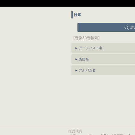
検索
詳
【音楽50音検索】
アーティスト名
楽曲名
アルバム名
推奨環境