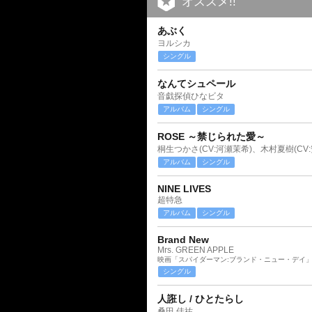
オススメ!!
あぶく
ヨルシカ
シングル
なんてシュペール
音戯探偵ひなビタ
アルバム
シングル
ROSE ～禁じられた愛～
桐生つかさ(CV:河瀬茉希)、木村夏樹(CV
アルバム
シングル
NINE LIVES
超特急
アルバム
シングル
Brand New
Mrs. GREEN APPLE
映画「スパイダーマン:ブランド・ニュー・デイ
シングル
人誑し / ひとたらし
桑田 佳祐