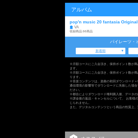
アルバム
pop'n music 20 fantasia Origina
VA
収録商品:66商品
パイレーツ・
新着順
※月額コースにご入会頂き、保持ポイント数が商
ます。
※月額コースにご入会頂き、保持ポイント数が商
ります。
※音楽コンテンツは、楽曲の初回ダウンロード＋
通信環境の影響等でダウンロードに失敗した場合
ださい。
※都合によりダウンロード権利購入後、データの
※課金後の返品・キャンセルについて、 お客様
じられません。
また、デジタルコンテンツという商品の性質上、