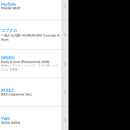
fripSide
PHASE NEXT
コブクロ
ー花たちの詩ーKOBUKURO Concept A
lbum
SPEED
Body & Soul (Remastered 2026)
Netflixリアリティシリーズ「ラヴ上等」シー
ズン2 主題歌
ATEEZ
BAD (Japanese Ver.)
TWS
SODA SODA