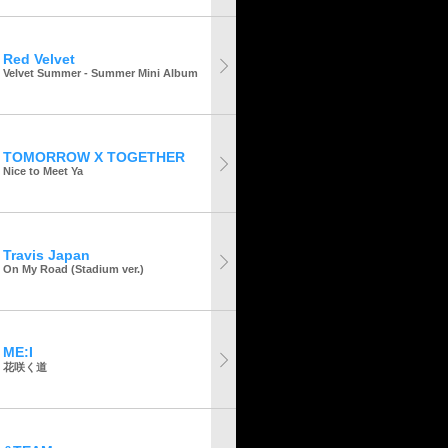
Red Velvet
Velvet Summer - Summer Mini Album
TOMORROW X TOGETHER
Nice to Meet Ya
Travis Japan
On My Road (Stadium ver.)
ME:I
花咲く道