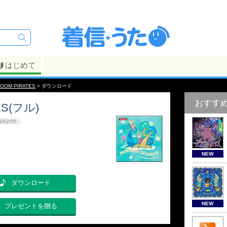
はじめて
OOM PIRATES
> ダウンロード
おすす
ES(フル)
4/02/05
NEW
ダウンロード
NEW
プレゼントを贈る