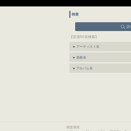
検索
詳
【音楽50音検索】
アーティスト名
楽曲名
アルバム名
推奨環境