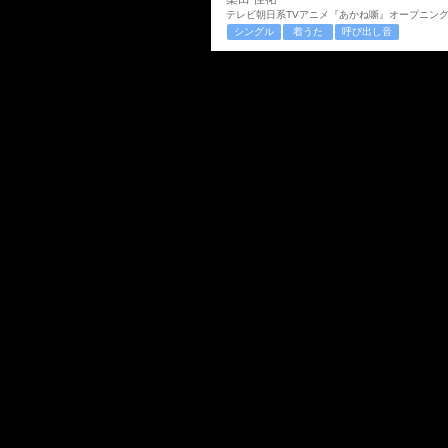
テレビ朝日系TVアニメ『あかね噺』オープニン
シングル
着うた
呼び出し音