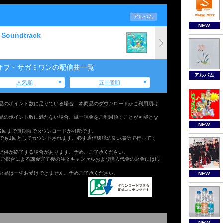
アルバム
NEW
l Soundtrack
オブ・サガミワンの配信曲一覧
アルバム
人気順
五十音順
品のポイント数に足りている場合、本商品のダウンロードがご利用頂け
品のポイント数に満たない場合、単一課金をご利用頂くことが可能とな
NEW
9回まで無期限でダウンロードが可能です。
でも1回としてカウントされます。必ず通信環境の良い場所で行ってく
提供が終了する場合があります。予め、ご了承ください。
のご都合による課金完了後の注文キャンセルおよび購入代金の返金には応
返品は一切お受けできません。予めご了承ください。
NEW
NEW