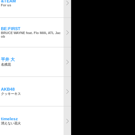
&TEAM
For us
BE:FIRST
BRUCE WAYNE feat. Flo Milli, ATL Jac
ob
平井 大
名残花
AKB48
クッキーキス
timelesz
消えない花火