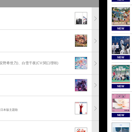
NEW
NEW
:安野希世乃)、白雪千夜(CV:関口理咲)
NEW
」日本版主題歌
NEW