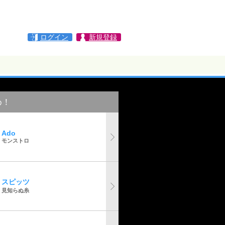
ログイン
新規登録
め！
Ado
モンストロ
スピッツ
見知らぬ糸