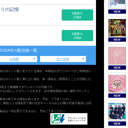
もりの記憶
NEW
1曲購入
238pt
1曲購入
238pt
NEW
MOSUKEの配信曲一覧
人気順
五十音順
NEW
品のポイント数に足りている場合、本商品のダウンロードがご利用頂け
品のポイント数に満たない場合、単一課金をご利用頂くことが可能とな
9回まで無期限でダウンロードが可能です。
でも1回としてカウントされます。必ず通信環境の良い場所で行ってく
NEW
提供が終了する場合があります。予め、ご了承ください。
のご都合による課金完了後の注文キャンセルおよび購入代金の返金には応
返品は一切お受けできません。予めご了承ください。
NEW