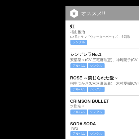
オススメ!!
虹
福山雅治
CX系ドラマ「ウォーターボーイズ」主題歌
シングル
シンデレラNo.1
アルバム
シングル
ROSE ～禁じられた愛～
桐生つかさ(CV:河瀬茉希)、木村夏樹(CV
アルバム
シングル
CRIMSON BULLET
水樹奈々
アルバム
シングル
SODA SODA
TWS
アルバム
シングル