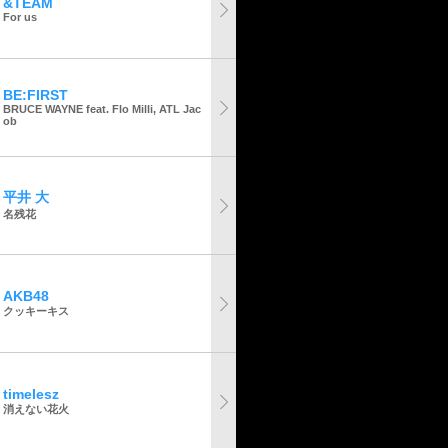
&TEAM
For us
BE:FIRST
BRUCE WAYNE feat. Flo Milli, ATL Jac
ob
平井 大
名残花
AKB48
クッキーキス
timelesz
消えない花火