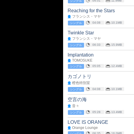
04:51
11.9MB
シングル
Reaching for the Stars
フランシス・マヤ
04:08
10.1MB
シングル
Twinkle Star
フランシス・マヤ
06:33
15.9MB
シングル
Implantation
TOMOSUKE
05:05
12.4MB
シングル
カゴノトリ
橙色特別室
04:08
10.1MB
シングル
空言の海
音々
05:28
13.4MB
シングル
LOVE IS ORANGE
Orange Lounge
06:35
16.0MB
シングル