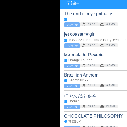
収録曲
The end of my spritually
EeL
03:33
8.7MB
シングル
jet coaster★girl
TOMOSKE feat. Three Berry Icecream
03:06
7.7MB
シングル
Marmalade Reverie
Orange Lounge
03:51
9.5MB
シングル
Brazilian Anthem
Berimbau'66
03:41
9.1MB
シングル
にゃんだふる55
Dormir
05:36
13.7MB
シングル
CHOCOLATE PHILOSOPHY
常盤ゆう