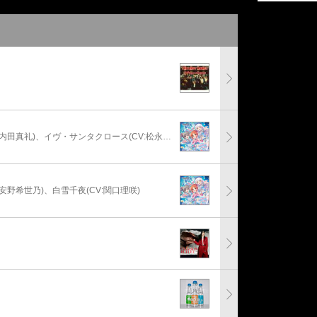
安部菜々(CV:三宅麻理恵)、神崎蘭子(CV:内田真礼)、イヴ・サンタクロース(CV:松永あかね)
:安野希世乃)、白雪千夜(CV:関口理咲)