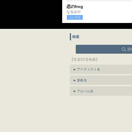
恋のfrog
なるみや
シングル
検索
詳
【音楽50音検索】
アーティスト名
楽曲名
アルバム名