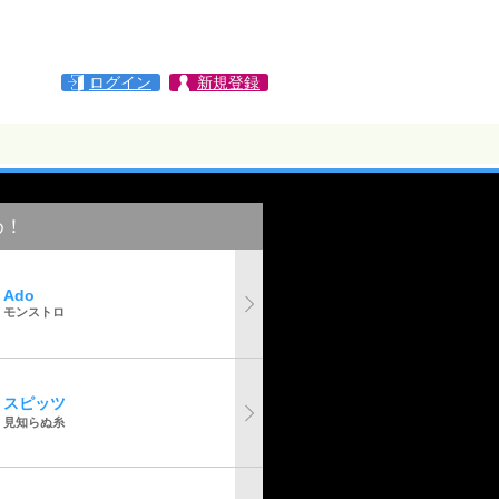
ログイン
新規登録
め！
Ado
モンストロ
スピッツ
見知らぬ糸