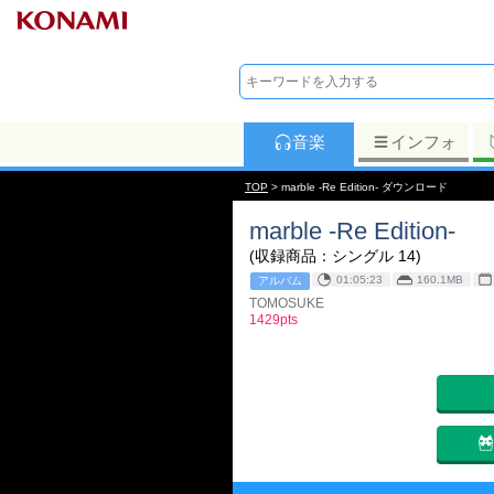
音楽
インフォ
TOP
> marble -Re Edition- ダウンロード
marble -Re Edition-
(収録商品：シングル 14)
01:05:23
160.1MB
アルバム
TOMOSUKE
1429pts