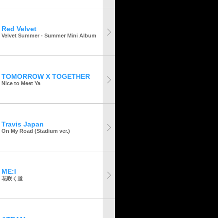
Red Velvet
Velvet Summer - Summer Mini Album
TOMORROW X TOGETHER
Nice to Meet Ya
Travis Japan
On My Road (Stadium ver.)
ME:I
花咲く道