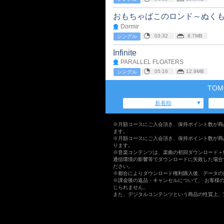
おもちゃばこのロンド～ぬく
Dormir
03:32
8.7MB
シングル
Infinite
PARALLEL FLOATERS
05:16
12.9MB
シングル
TO
新着順
※月額コースにご入会頂き、保持ポイント数が商
ます。
※月額コースにご入会頂き、保持ポイント数が商
ります。
※音楽コンテンツは、楽曲の初回ダウンロード＋
通信環境の影響等でダウンロードに失敗した場合
ださい。
※都合によりダウンロード権利購入後、データの
※課金後の返品・キャンセルについて、 お客様
じられません。
また、デジタルコンテンツという商品の性質上、