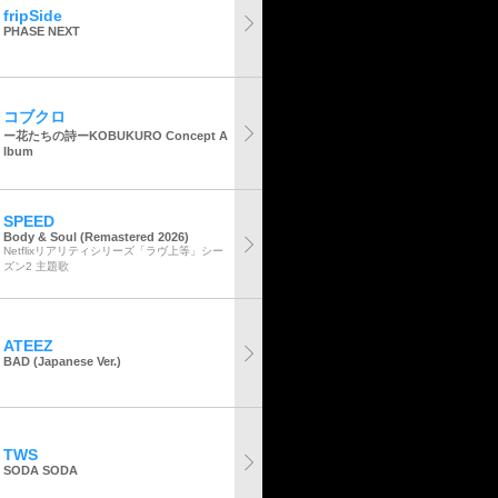
fripSide
PHASE NEXT
コブクロ
ー花たちの詩ーKOBUKURO Concept A
lbum
SPEED
Body & Soul (Remastered 2026)
Netflixリアリティシリーズ「ラヴ上等」シー
ズン2 主題歌
ATEEZ
BAD (Japanese Ver.)
TWS
SODA SODA