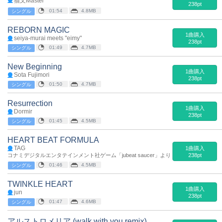
猫叉Master
238pt
01:54
4.8MB
シングル
REBORN MAGIC
1曲購入
seiya-murai meets "eimy"
238pt
01:49
4.7MB
シングル
New Beginning
1曲購入
Sota Fujimori
238pt
01:50
4.7MB
シングル
Resurrection
1曲購入
Dormir
238pt
01:45
4.5MB
シングル
HEART BEAT FORMULA
TAG
1曲購入
コナミデジタルエンタテインメント社ゲーム「jubeat saucer」より
238pt
01:46
4.5MB
シングル
TWINKLE HEART
1曲購入
jun
238pt
01:47
4.6MB
シングル
アルストロメリア (walk with you remix)