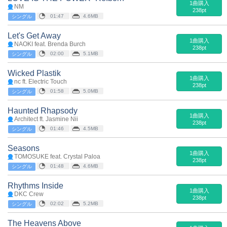
1曲購入
NM
238pt
01:47
4.6MB
シングル
Let's Get Away
1曲購入
NAOKI feat. Brenda Burch
238pt
02:00
5.1MB
シングル
Wicked Plastik
1曲購入
nc ft. Electric Touch
238pt
01:58
5.0MB
シングル
Haunted Rhapsody
1曲購入
Architect ft. Jasmine Nii
238pt
01:46
4.5MB
シングル
Seasons
1曲購入
TOMOSUKE feat. Crystal Paloa
238pt
01:48
4.6MB
シングル
Rhythms Inside
1曲購入
DKC Crew
238pt
02:02
5.2MB
シングル
The Heavens Above