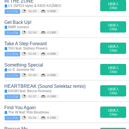
IN THE ZONE
1曲購入
U1 (NPD3 style) & KIDD KAZMEO
238pt
01:29
3.9MB
シングル
Get Back Up!
1曲購入
NMR runners
238pt
01:34
4.1MB
シングル
Take A Step Forward
1曲購入
TAG feat. Sydney Powers
238pt
01:44
4.4MB
シングル
Something Special
1曲購入
nc ft. Jasmine Nii
238pt
01:48
4.6MB
シングル
HEARTBREAK (Sound Selektaz remix)
1曲購入
NAOKI feat. Becca Hossany
238pt
01:37
4.2MB
シングル
Find You Again
1曲購入
The W feat. Rita Boudreau
238pt
01:34
4.1MB
シングル
Rescue Me