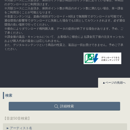
※月額コースにご入会頂き、保持ポイント数が商品のポイント数に足りている場合、本商品
のダウンロードがご利用頂けます。
※月額コースにご入会頂き、保持ポイント数が商品のポイント数に満たない場合、単一課金
をご利用頂くことが可能となります。
※音楽コンテンツは、楽曲の初回ダウンロード＋9回まで無期限でダウンロードが可能です。
通信環境の影響等でダウンロードに失敗した場合でも1回としてカウントされます。必ず通信
環境の良い場所で行ってください。
※都合によりダウンロード権利購入後、データの提供が終了する場合があります。予め、ご
了承ください。
※課金後の返品・キャンセルについて、 お客様のご都合による課金完了後の注文キャンセル
および購入代金の返金には応じられません。
また、デジタルコンテンツという商品の性質上、返品は一切お受けできません。予めご了承
ください。
▲ページの先頭へ
検索
詳細検索
【音楽50音検索】
アーティスト名