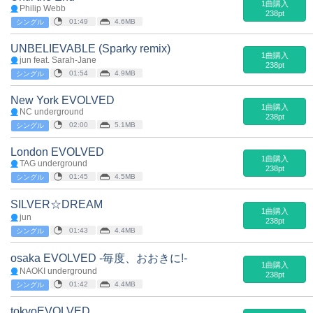
1曲購入
Philip Webb
238pt
01:49
4.6MB
シングル
UNBELIEVABLE (Sparky remix)
1曲購入
jun feat. Sarah-Jane
238pt
01:54
4.9MB
シングル
New York EVOLVED
1曲購入
NC underground
238pt
02:00
5.1MB
シングル
London EVOLVED
1曲購入
TAG underground
238pt
01:45
4.5MB
シングル
SILVER☆DREAM
1曲購入
jun
238pt
01:43
4.4MB
シングル
osaka EVOLVED -毎度、おおきに!-
1曲購入
NAOKI underground
238pt
01:42
4.4MB
シングル
tokyoEVOLVED