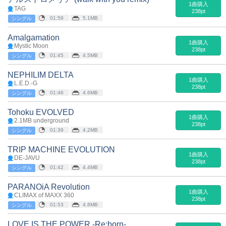
1曲購入
TAG
238pt
01:59
5.1MB
シングル
Amalgamation
1曲購入
Mystic Moon
238pt
01:45
4.5MB
シングル
NEPHILIM DELTA
1曲購入
L.E.D.-G
238pt
01:46
4.6MB
シングル
Tohoku EVOLVED
1曲購入
2.1MB underground
238pt
01:39
4.2MB
シングル
TRIP MACHINE EVOLUTION
1曲購入
DE-JAVU
238pt
01:42
4.4MB
シングル
PARANOiA Revolution
1曲購入
CLIMAX of MAXX 360
238pt
01:53
4.8MB
シングル
LOVE IS THE POWER -Re:born-