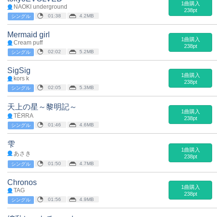
1曲購入
NAOKI underground
238pt
01:38
4.2MB
シングル
Mermaid girl
1曲購入
Cream puff
238pt
02:02
5.2MB
シングル
SigSig
1曲購入
kors k
238pt
02:05
5.3MB
シングル
天上の星～黎明記～
1曲購入
TЁЯRA
238pt
01:46
4.6MB
シングル
雫
1曲購入
あさき
238pt
01:50
4.7MB
シングル
Chronos
1曲購入
TAG
238pt
01:56
4.9MB
シングル