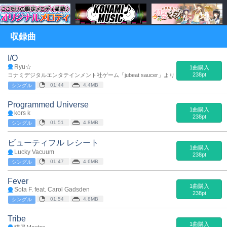
収録曲
I/O
Ryu☆
1曲購入
238pt
コナミデジタルエンタテインメント社ゲーム「jubeat saucer」より
01:44
4.4MB
シングル
Programmed Universe
1曲購入
kors k
238pt
01:51
4.8MB
シングル
ビューティフル レシート
1曲購入
Lucky Vacuum
238pt
01:47
4.6MB
シングル
Fever
1曲購入
Sota F. feat. Carol Gadsden
238pt
01:54
4.8MB
シングル
Tribe
1曲購入