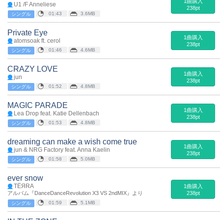
1曲購入
U1 /F Anneliese
238pt
01:43
3.6MB
シングル
Private Eye
1曲購入
atomsoak ft. cerol
238pt
01:46
4.6MB
シングル
CRAZY LOVE
1曲購入
jun
238pt
01:52
4.8MB
シングル
MAGIC PARADE
1曲購入
Lea Drop feat. Katie Dellenbach
238pt
01:53
4.8MB
シングル
dreaming can make a wish come true
1曲購入
jun & NRG Factory feat. Anna Kaelin
238pt
01:58
5.0MB
シングル
ever snow
TЁЯRA
1曲購入
アルバム『DanceDanceRevolution X3 VS 2ndMIX』より
238pt
01:59
5.1MB
シングル