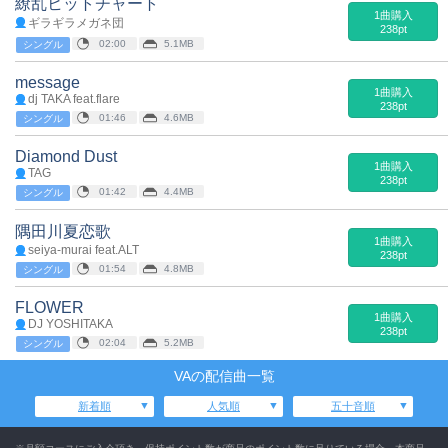
繚乱ヒットチャート
1曲購入
ギラギラメガネ団
238pt
02:00
5.1MB
シングル
message
1曲購入
dj TAKA feat.flare
238pt
01:46
4.6MB
シングル
Diamond Dust
1曲購入
TAG
238pt
01:42
4.4MB
シングル
隅田川夏恋歌
1曲購入
seiya-murai feat.ALT
238pt
01:54
4.8MB
シングル
FLOWER
1曲購入
DJ YOSHITAKA
238pt
02:04
5.2MB
シングル
VAの配信曲一覧
新着順
人気順
五十音順