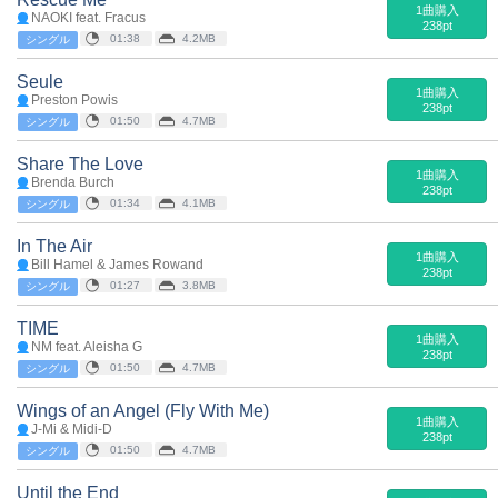
1曲購入
NAOKI feat. Fracus
238pt
01:38
4.2MB
シングル
Seule
1曲購入
Preston Powis
238pt
01:50
4.7MB
シングル
Share The Love
1曲購入
Brenda Burch
238pt
01:34
4.1MB
シングル
In The Air
1曲購入
Bill Hamel & James Rowand
238pt
01:27
3.8MB
シングル
TIME
1曲購入
NM feat. Aleisha G
238pt
01:50
4.7MB
シングル
Wings of an Angel (Fly With Me)
1曲購入
J-Mi & Midi-D
238pt
01:50
4.7MB
シングル
Until the End