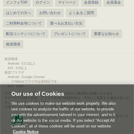
インフォTOP
ログイン
マイページ
会員登録
会員退会
はじめての方へ
お問い合わせ
よくあるご質問
ご利用料金等について
選べるお支払い方法
配信コンテンツについて
プレゼントについて
重要なお知らせ
推奨環境
推奨環境
Android : 5.0.2以上
iOS : 9.0以上
推奨ブラウザ
Android : Google Chrome
※Yahoo!ブラウザは非対応です。
iOS : Safari
Our use of Cookies
サービスをご利用されるには、情報料のほかに通信料が必要になります。
サービス名称や内容、アクセス方法や情報料等は、予告なく変更する場合がありま
す。あらかじめご了承ください。
We use cookies to make our website work properly. We also
本ページに掲載のイラスト・写真・文章の無断複写及び転載を禁じます。
use cookies to analyze the traffic of our website, to provide
you with the advertisement tailored to your interest, and to li
このエルマークは、レコード会社・映像製作会社が提供するコンテ
nk our website to the social media. If you select “Accept All
ンツを示す登録商標です。
RIAJ00013011
Cookies”, all of these cookies will be used on our website.
Cookie Notice