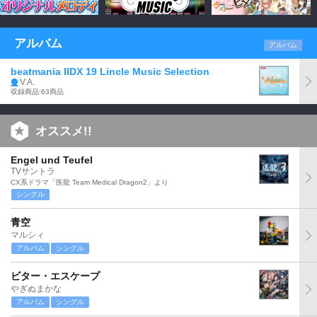
アルバム
アルバム
beatmania IIDX 19 Lincle Music Selection
V.A.
収録商品:63商品
オススメ!!
Engel und Teufel
TVサントラ
CX系ドラマ「医龍 Team Medical Dragon2」より
シングル
青空
マルシィ
アルバム
シングル
ビター・エスケープ
やぎぬまかな
アルバム
シングル