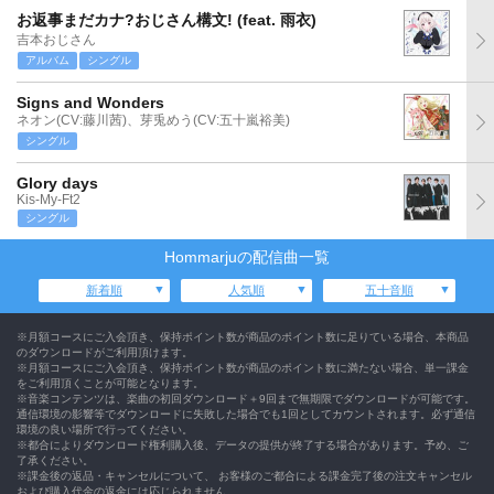
お返事まだカナ?おじさん構文! (feat. 雨衣)
吉本おじさん
アルバム
シングル
Signs and Wonders
ネオン(CV:藤川茜)、芽兎めう(CV:五十嵐裕美)
シングル
Glory days
Kis-My-Ft2
シングル
Hommarjuの配信曲一覧
新着順
人気順
五十音順
※月額コースにご入会頂き、保持ポイント数が商品のポイント数に足りている場合、本商品
のダウンロードがご利用頂けます。
※月額コースにご入会頂き、保持ポイント数が商品のポイント数に満たない場合、単一課金
をご利用頂くことが可能となります。
※音楽コンテンツは、楽曲の初回ダウンロード＋9回まで無期限でダウンロードが可能です。
通信環境の影響等でダウンロードに失敗した場合でも1回としてカウントされます。必ず通信
環境の良い場所で行ってください。
※都合によりダウンロード権利購入後、データの提供が終了する場合があります。予め、ご
了承ください。
※課金後の返品・キャンセルについて、 お客様のご都合による課金完了後の注文キャンセル
および購入代金の返金には応じられません。