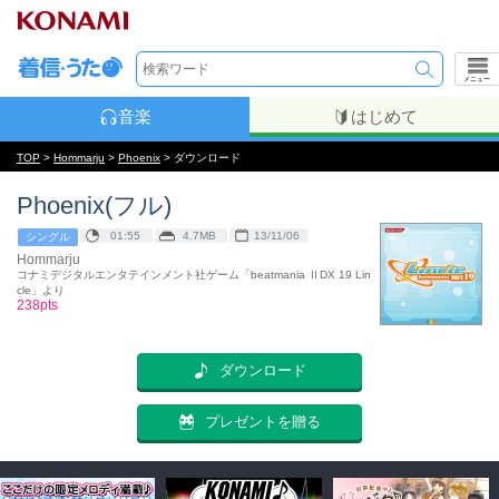
メニュー
音楽
はじめて
TOP
>
Hommarju
>
Phoenix
> ダウンロード
Phoenix(フル)
01:55
4.7MB
13/11/06
シングル
Hommarju
コナミデジタルエンタテインメント社ゲーム「beatmania ⅡDX 19 Lin
cle」より
238pts
ダウンロード
プレゼントを贈る