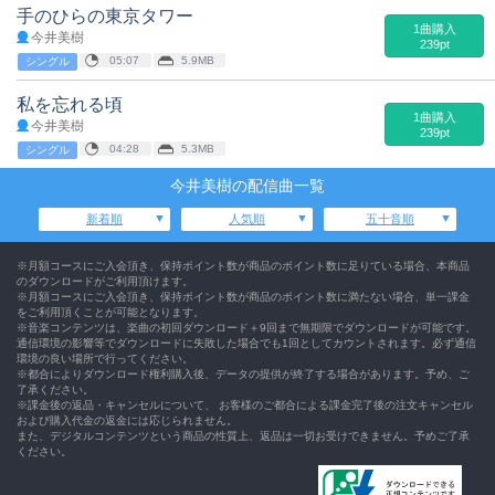
手のひらの東京タワー
1曲購入
今井美樹
239pt
05:07
5.9MB
シングル
私を忘れる頃
1曲購入
今井美樹
239pt
04:28
5.3MB
シングル
今井美樹の配信曲一覧
新着順
人気順
五十音順
※月額コースにご入会頂き、保持ポイント数が商品のポイント数に足りている場合、本商品
のダウンロードがご利用頂けます。
※月額コースにご入会頂き、保持ポイント数が商品のポイント数に満たない場合、単一課金
をご利用頂くことが可能となります。
※音楽コンテンツは、楽曲の初回ダウンロード＋9回まで無期限でダウンロードが可能です。
通信環境の影響等でダウンロードに失敗した場合でも1回としてカウントされます。必ず通信
環境の良い場所で行ってください。
※都合によりダウンロード権利購入後、データの提供が終了する場合があります。予め、ご
了承ください。
※課金後の返品・キャンセルについて、 お客様のご都合による課金完了後の注文キャンセル
および購入代金の返金には応じられません。
また、デジタルコンテンツという商品の性質上、返品は一切お受けできません。予めご了承
ください。