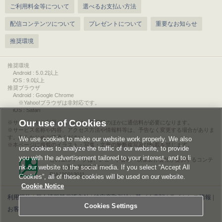
ご利用料金等について
選べるお支払い方法
配信コンテンツについて
プレゼントについて
重要なお知らせ
推奨環境
推奨環境
Android : 5.0.2以上
iOS : 9.0以上
推奨ブラウザ
Android : Google Chrome
※Yahoo!ブラウザは非対応です。
iOS : Safari
Our use of Cookies
サービスをご利用されるには、情報料のほかに通信料が必要になります。
サービス名称や内容、アクセス方法や情報料等は、予告なく変更する場合がありま
す。あらかじめご了承ください。
We use cookies to make our website work properly. We also
本ページに掲載のイラスト・写真・文章の無断複写及び転載を禁じます。
use cookies to analyze the traffic of our website, to provide
you with the advertisement tailored to your interest, and to li
このエルマークは、レコード会社・映像製作会社が提供するコンテ
nk our website to the social media. If you select “Accept All
ンツを示す登録商標です。
RIAJ00013011
Cookies”, all of these cookies will be used on our website.
Cookie Notice
利用規約
|
個人情報等保護方針
|
特定商取引法に基づく表記
|
ライセンス情報
|
Cookies Settings
お客様情報の外部送信について
|
Cookies Settings