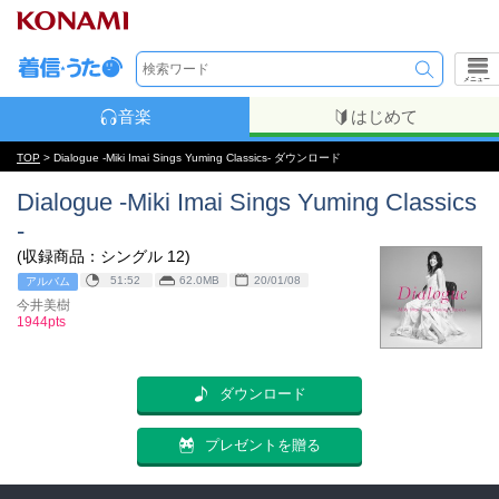
メニュー
音楽
はじめて
TOP
> Dialogue -Miki Imai Sings Yuming Classics- ダウンロード
Dialogue -Miki Imai Sings Yuming Classics
-
(収録商品：シングル 12)
51:52
62.0MB
20/01/08
アルバム
今井美樹
1944pts
ダウンロード
プレゼントを贈る