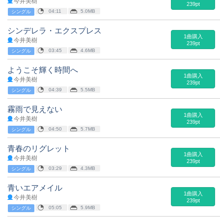
今井美樹
239pt
04:11
5.0MB
シングル
シンデレラ・エクスプレス
1曲購入
今井美樹
239pt
03:45
4.6MB
シングル
ようこそ輝く時間へ
1曲購入
今井美樹
239pt
04:39
5.5MB
シングル
霧雨で見えない
1曲購入
今井美樹
239pt
04:50
5.7MB
シングル
青春のリグレット
1曲購入
今井美樹
239pt
03:29
4.3MB
シングル
青いエアメイル
1曲購入
今井美樹
239pt
05:05
5.9MB
シングル