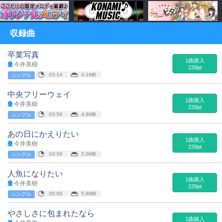
収録曲
卒業写真
1曲購入
今井美樹
239pt
03:14
4.1MB
シングル
中央フリーウェイ
1曲購入
今井美樹
239pt
03:56
4.8MB
シングル
あの日にかえりたい
1曲購入
今井美樹
239pt
04:08
5.0MB
シングル
人魚になりたい
1曲購入
今井美樹
239pt
05:00
5.8MB
シングル
やさしさに包まれたなら
1曲購入