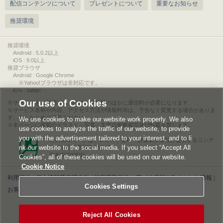
配信コンテンツについて
プレゼントについて
重要なお知らせ
推奨環境
推奨環境
Android : 5.0.2以上
iOS : 9.0以上
推奨ブラウザ
Android : Google Chrome
※Yahoo!ブラウザは非対応です。
iOS : Safari
Our use of Cookies
サービスをご利用されるには、情報料のほかに通信料が必要になります。
サービス名称や内容、アクセス方法や情報料等は、予告なく変更する場合がありま
す。あらかじめご了承ください。
We use cookies to make our website work properly. We also
本ページに掲載のイラスト・写真・文章の無断複写及び転載を禁じます。
use cookies to analyze the traffic of our website, to provide
you with the advertisement tailored to your interest, and to li
このエルマークは、レコード会社・映像製作会社が提供するコンテ
nk our website to the social media. If you select “Accept All
ンツを示す登録商標です。
RIAJ00013011
Cookies”, all of these cookies will be used on our website.
Cookie Notice
利用規約
|
個人情報等保護方針
|
特定商取引法に基づく表記
|
ライセンス情報
|
Cookies Settings
お客様情報の外部送信について
|
Cookies Settings
©2026 Konami Digital Entertainment
Reject All Cookies