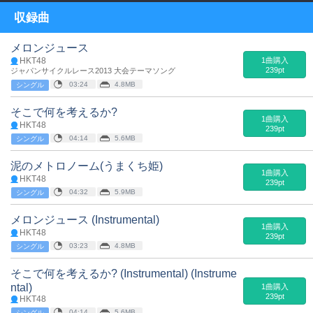
収録曲
メロンジュース
HKT48
1曲購入
239pt
ジャパンサイクルレース2013 大会テーマソング
03:24
4.8MB
シングル
そこで何を考えるか?
1曲購入
HKT48
239pt
04:14
5.6MB
シングル
泥のメトロノーム(うまくち姫)
1曲購入
HKT48
239pt
04:32
5.9MB
シングル
メロンジュース (Instrumental)
1曲購入
HKT48
239pt
03:23
4.8MB
シングル
そこで何を考えるか? (Instrumental) (Instrume
ntal)
1曲購入
239pt
HKT48
04:14
5.6MB
シングル