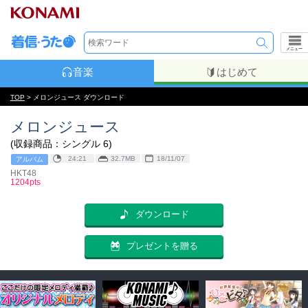
メニュー
音楽
はじめて
TOP
> メロンジュース ダウンロード
メロンジュース
(収録商品：シングル 6)
24:21
32.7MB
18/11/07
アルバム
HKT48
1204pts
ダウンロード
プレゼントを贈る