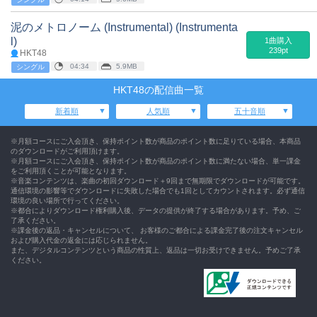
泥のメトロノーム (Instrumental) (Instrumenta
l)
1曲購入
239pt
HKT48
04:34
5.9MB
シングル
HKT48の配信曲一覧
新着順
人気順
五十音順
※月額コースにご入会頂き、保持ポイント数が商品のポイント数に足りている場合、本商品
のダウンロードがご利用頂けます。
※月額コースにご入会頂き、保持ポイント数が商品のポイント数に満たない場合、単一課金
をご利用頂くことが可能となります。
※音楽コンテンツは、楽曲の初回ダウンロード＋9回まで無期限でダウンロードが可能です。
通信環境の影響等でダウンロードに失敗した場合でも1回としてカウントされます。必ず通信
環境の良い場所で行ってください。
※都合によりダウンロード権利購入後、データの提供が終了する場合があります。予め、ご
了承ください。
※課金後の返品・キャンセルについて、 お客様のご都合による課金完了後の注文キャンセル
および購入代金の返金には応じられません。
また、デジタルコンテンツという商品の性質上、返品は一切お受けできません。予めご了承
ください。