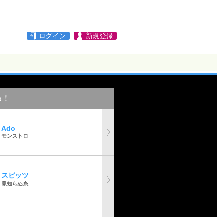
ログイン
新規登録
め！
Ado
モンストロ
スピッツ
見知らぬ糸