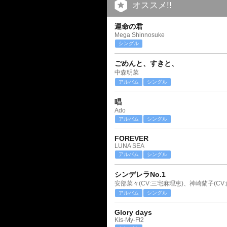
オススメ!!
運命の君
Mega Shinnosuke
シングル
ごめんと、すきと、
中森明菜
アルバム
シングル
唱
Ado
アルバム
シングル
FOREVER
LUNA SEA
アルバム
シングル
シンデレラNo.1
アルバム
シングル
Glory days
Kis-My-Ft2