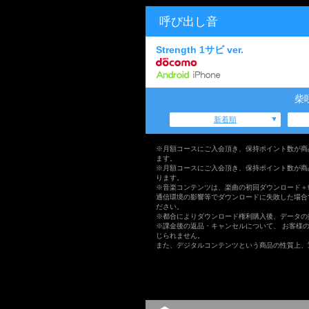
呼び出し音
Strength 1サビ ver.
柴
新着順
※月額コースにご入会頂き、保持ポイント数が商
ます。
※月額コースにご入会頂き、保持ポイント数が商
ります。
※音楽コンテンツは、楽曲の初回ダウンロード＋
通信環境の影響等でダウンロードに失敗した場合
ださい。
※都合によりダウンロード権利購入後、データの
※課金後の返品・キャンセルについて、 お客様
じられません。
また、デジタルコンテンツという商品の性質上、