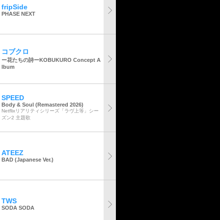
fripSide
PHASE NEXT
コブクロ
ー花たちの詩ーKOBUKURO Concept A
lbum
SPEED
Body & Soul (Remastered 2026)
Netflixリアリティシリーズ「ラヴ上等」シー
ズン2 主題歌
ATEEZ
BAD (Japanese Ver.)
TWS
SODA SODA