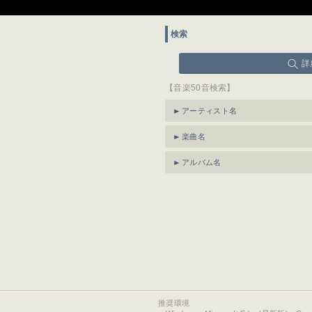
検索
詳
【音楽50音検索】
アーティスト名
楽曲名
アルバム名
推奨環境