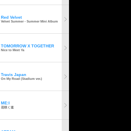
Red Velvet
Velvet Summer - Summer Mini Album
TOMORROW X TOGETHER
Nice to Meet Ya
Travis Japan
On My Road (Stadium ver.)
ME:I
花咲く道