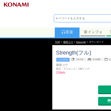
音楽
インフォ
TOP
>
柴咲コウ
>
Strength
> ダウンロード
Strength(フル)
04:58
6.8MB
1
シングル
柴咲コウ
花王「アジエンス」CMソング
239pts