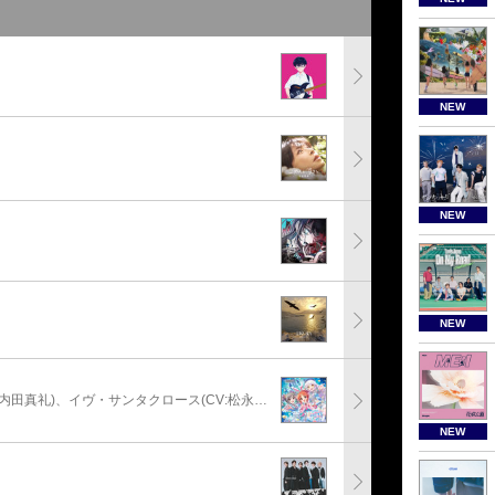
NEW
NEW
NEW
安部菜々(CV:三宅麻理恵)、神崎蘭子(CV:内田真礼)、イヴ・サンタクロース(CV:松永あかね)
NEW