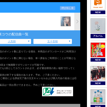
呼び出し音
NEW
咲コウの配信曲一覧
アルバム
人気順
五十音順
品のポイント数に足りている場合、本商品のダウンロードがご利用頂け
品のポイント数に満たない場合、単一課金をご利用頂くことが可能とな
NEW
9回まで無期限でダウンロードが可能です。
でも1回としてカウントされます。必ず通信環境の良い場所で行ってく
提供が終了する場合があります。予め、ご了承ください。
のご都合による課金完了後の注文キャンセルおよび購入代金の返金には応
NEW
返品は一切お受けできません。予めご了承ください。
NEW