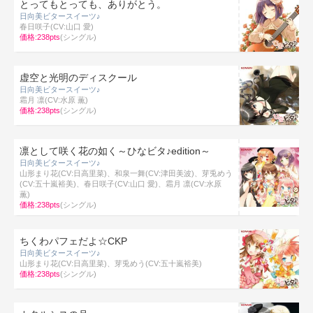
とってもとっても、ありがとう。
日向美ビタースイーツ♪
春日咲子(CV:山口 愛)
価格:238pts
(シングル)
虚空と光明のディスクール
日向美ビタースイーツ♪
霜月 凛(CV:水原 薫)
価格:238pts
(シングル)
凛として咲く花の如く～ひなビタ♪edition～
日向美ビタースイーツ♪
山形まり花(CV:日高里菜)、和泉一舞(CV:津田美波)、芽兎めう
(CV:五十嵐裕美)、春日咲子(CV:山口 愛)、霜月 凛(CV:水原
薫)
価格:238pts
(シングル)
ちくわパフェだよ☆CKP
日向美ビタースイーツ♪
山形まり花(CV:日高里菜)、芽兎めう(CV:五十嵐裕美)
価格:238pts
(シングル)