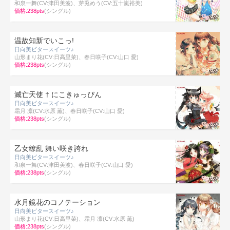
和泉一舞(CV:津田美波)、芽兎めう(CV:五十嵐裕美)
価格:238pts
(シングル)
温故知新でいこっ!
日向美ビタースイーツ♪
山形まり花(CV:日高里菜)、春日咲子(CV:山口 愛)
価格:238pts
(シングル)
滅亡天使 † にこきゅっぴん
日向美ビタースイーツ♪
霜月 凛(CV:水原 薫)、春日咲子(CV:山口 愛)
価格:238pts
(シングル)
乙女繚乱 舞い咲き誇れ
日向美ビタースイーツ♪
和泉一舞(CV:津田美波)、春日咲子(CV:山口 愛)
価格:238pts
(シングル)
水月鏡花のコノテーション
日向美ビタースイーツ♪
山形まり花(CV:日高里菜)、霜月 凛(CV:水原 薫)
価格:238pts
(シングル)