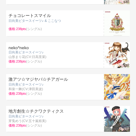
チョコレートスマイル
日向美ビタースイーツ♪ & ここなつ
価格:238pts
(シングル)
neko*neko
日向美ビタースイーツ♪
山形まり花(CV:日高里菜)
価格:238pts
(シングル)
激アツ☆マジヤバ☆チアガール
日向美ビタースイーツ♪
和泉一舞(CV:津田美波)
価格:238pts
(シングル)
地方創生☆チクワクティクス
日向美ビタースイーツ♪
芽兎めう(CV:五十嵐裕美)
価格:238pts
(シングル)