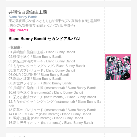
共鳴性白染自由主義
Blanc Bunny Bandit
栗花落夜風(CV:楠木ともり),吉廻千代(CV:高橋未奈美),黒川亜
理紗(CV:安井咲希)百武もなか(CV:田中貴子)
価格:1944pts
Blanc Bunny Bandit セカンドアルバム!
<収録曲>
01.共鳴性白染自由主義 / Blanc Bunny Bandit
02.砂漠を泳ぐ / Blanc Bunny Bandit
03.栄光と粛清のマーチ / Blanc Bunny Bandit
04.もなかのクッキングソング / Blanc Bunny Bandit
05.変革のプレリュード / Blanc Bunny Bandit
06.OUR JOURNEY / Blanc Bunny Bandit
07.翠緑と紅蓮 / Blanc Bunny Bandit
08.新世界ライオット / Blanc Bunny Bandit
09.共鳴性白染自由主義 (instrumental) / Blanc Bunny Bandit
10.砂漠を泳ぐ (instrumental) / Blanc Bunny Bandit
11.栄光と粛清のマーチ (instrumental) / Blanc Bunny Bandit
12.もなかのクッキングソング (instrumental) / Blanc Bunny Ba
ndit
13.変革のプレリュード (instrumental) / Blanc Bunny Bandit
14.OUR JOURNEY (instrumental) / Blanc Bunny Bandit
15.翠緑と紅蓮 (instrumental) / Blanc Bunny Bandit
16.新世界ライオット (instrumental) / Blanc Bunny Bandit