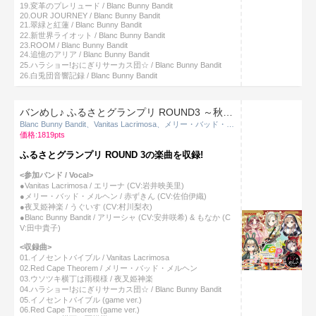
19.変革のプレリュード / Blanc Bunny Bandit
20.OUR JOURNEY / Blanc Bunny Bandit
21.翠緑と紅蓮 / Blanc Bunny Bandit
22.新世界ライオット / Blanc Bunny Bandit
23.ROOM / Blanc Bunny Bandit
24.追憶のアリア / Blanc Bunny Bandit
25.ハラショー!おにぎりサーカス団☆ / Blanc Bunny Bandit
26.白兎団音響記録 / Blanc Bunny Bandit
バンめし♪ ふるさとグランプリ ROUND3 ～秋の陣～
Blanc Bunny Bandit、Vanitas Lacrimosa、メリー・バッド・メルヘン、夜叉姫神楽
価格:1819pts
ふるさとグランプリ ROUND 3の楽曲を収録!
<参加バンド / Vocal>
●Vanitas Lacrimosa / エリーナ (CV:岩井映美里)
●メリー・バッド・メルヘン / 赤ずきん (CV:佐伯伊織)
●夜叉姫神楽 / うぐいす (CV:村川梨衣)
●Blanc Bunny Bandit / アリーシャ (CV:安井咲希) & もなか (C
V:田中貴子)
<収録曲>
01.イノセントバイブル / Vanitas Lacrimosa
02.Red Cape Theorem / メリー・バッド・メルヘン
03.ウソツキ横丁は雨模様 / 夜叉姫神楽
04.ハラショー!おにぎりサーカス団☆ / Blanc Bunny Bandit
05.イノセントバイブル (game ver.)
06.Red Cape Theorem (game ver.)