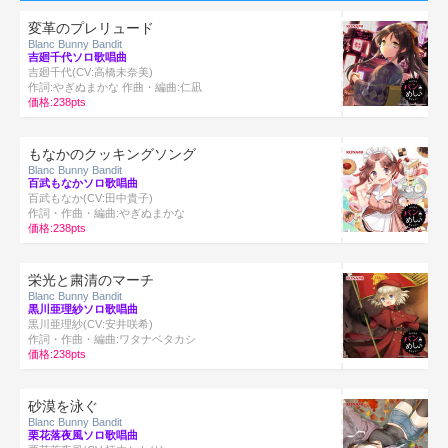
変革のプレリュード
Blanc Bunny Bandit
吉廻千代ソロ歌唱曲
吉廻千代(CV:高橋未奈美)
作詞:やぎぬまかな 作曲・編曲:仁凪
価格:238pts
もなかのクッキングソング
Blanc Bunny Bandit
百武もなかソロ歌唱曲
百武もなか(CV:田中貴子)
作詞・作曲・編曲:やぎぬまかな
価格:238pts
栄光と粛清のマーチ
Blanc Bunny Bandit
黒川亜理紗ソロ歌唱曲
黒川亜理紗(CV:安井咲希)
作詞・作曲・編曲:ワタナベタカシ
価格:238pts
砂漠を泳ぐ
Blanc Bunny Bandit
栗花落夜風ソロ歌唱曲