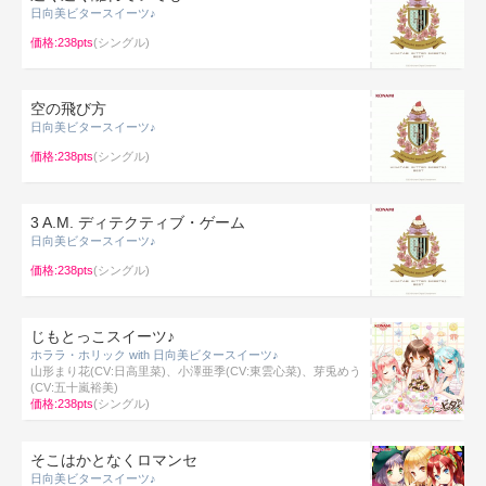
日向美ビタースイーツ♪
価格:238pts
(シングル)
空の飛び方
日向美ビタースイーツ♪
価格:238pts
(シングル)
3 A.M. ディテクティブ・ゲーム
日向美ビタースイーツ♪
価格:238pts
(シングル)
じもとっこスイーツ♪
ホララ・ホリック with 日向美ビタースイーツ♪
山形まり花(CV:日高里菜)、小澤亜季(CV:東雲心菜)、芽兎めう
(CV:五十嵐裕美)
価格:238pts
(シングル)
そこはかとなくロマンセ
日向美ビタースイーツ♪