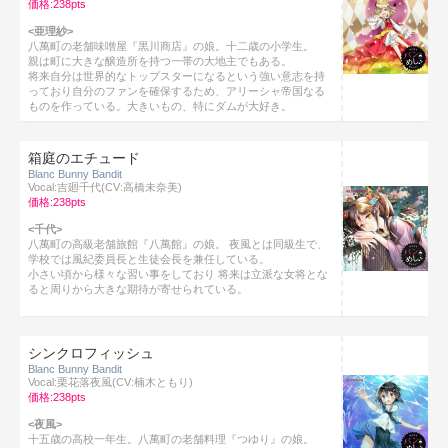
価格:238pts
<亜理紗>
八萬町の老舗味噌屋『黒川商店』の娘。十二歳の小学生。
親は町に大きな醸造所を持つ一帯の大地主でもある。
将来自分は世界的なトップスターになるという強い意志を持
っており自分のファンを確保するため、アリーシャ帝国なる
ものを作っている。大きいもの、特にダムが大好き。
箱庭のエチュード
Blanc Bunny Bandit
Vocal:吉廻千代(CV:高橋未奈美)
価格:238pts
<千代>
八萬町の高級老舗旅館『八萬館』の娘。 夜風とは同級生で、
学校では風紀委員長と生徒会長を兼任している。
小さい頃から様々な習い事をしており 将来は立派な女将とな
ると周りから大きな期待が寄せられている。
シンクロフィッシュ
Blanc Bunny Bandit
Vocal:栗花落夜風(CV:楠木ともり)
価格:238pts
<夜風>
十五歳の高校一年生。八萬町の老舗料理『つゆり』の娘。