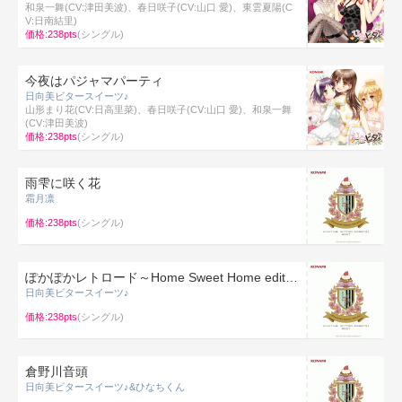
和泉一舞(CV:津田美波)、春日咲子(CV:山口 愛)、東雲夏陽(C
V:日南結里)
価格:238pts
(シングル)
今夜はパジャマパーティ
日向美ビタースイーツ♪
山形まり花(CV:日高里菜)、春日咲子(CV:山口 愛)、和泉一舞
(CV:津田美波)
価格:238pts
(シングル)
雨雫に咲く花
霜月凛
価格:238pts
(シングル)
ぽかぽかレトロード～Home Sweet Home edition～
日向美ビタースイーツ♪
価格:238pts
(シングル)
倉野川音頭
日向美ビタースイーツ♪&ひなちくん