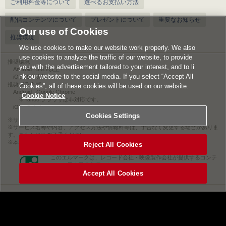
ご利用料金等について
選べるお支払い方法
配信コンテンツについて
プレゼントについて
重要なお知らせ
Our use of Cookies
推奨環境
We use cookies to make our website work properly. We also
use cookies to analyze the traffic of our website, to provide
推奨環境
you with the advertisement tailored to your interest, and to li
Android : 5.0.2以上
nk our website to the social media. If you select “Accept All
iOS : 9.0以上
推奨ブラウザ
Cookies”, all of these cookies will be used on our website.
Android : Google Chrome
Cookie Notice
※Yahoo!ブラウザは非対応です。
iOS : Safari
Cookies Settings
サービスをご利用されるには、情報料のほかに通信料が必要になります。
サービス名称や内容、アクセス方法や情報料等は、予告なく変更する場合がありま
す。あらかじめご了承ください。
本ページに掲載のイラスト・写真・文章の無断複写及び転載を禁じます。
Reject All Cookies
このエルマークは、レコード会社・映像製作会社が提供するコンテ
ンツを示す登録商標です。
Accept All Cookies
RIAJ00013011
利用規約
|
個人情報等保護方針
|
特定商取引法に基づく表記
|
ライセンス情報
|
お客様情報の外部送信について
|
Cookies Settings