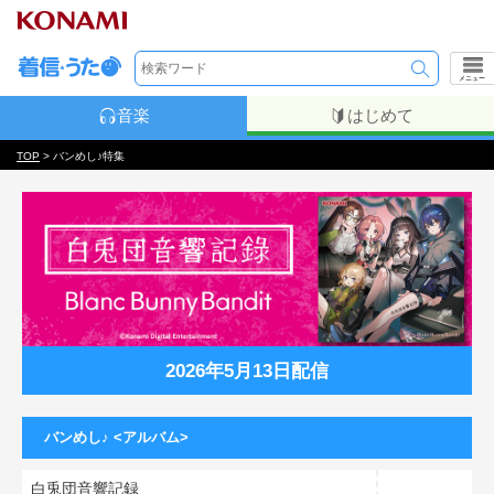
メニュー
音楽
はじめて
TOP
> バンめし♪特集
2026年5月13日配信
バンめし♪ <アルバム>
白兎団音響記録