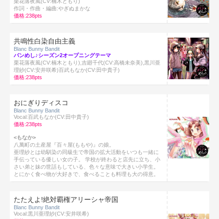
栗花落夜風(CV:楠木ともり)
作詞・作曲・編曲:やぎぬまかな
価格:238pts
共鳴性白染自由主義
Blanc Bunny Bandit
バンめし♪シーズン2オープニングテーマ
栗花落夜風(CV:楠木ともり),吉廻千代(CV:高橋未奈美),黒川亜
理紗(CV:安井咲希)百武もなか(CV:田中貴子)
価格:238pts
おにぎりディスコ
Blanc Bunny Bandit
Vocal:百武もなか(CV:田中貴子)
価格:238pts
<もなか>
八萬町の土産屋『百々屋(ももや)』の娘。
亜理紗とは幼馴染の同級生で帝国の拡大活動をいつも一緒に
手伝っている優しい女の子。 学校が終わると店先に立ち、小
さい弟と妹の世話もしている、色々な意味で大きい小学生。
とにかく食べ物が大好きで、食べることも料理も大の得意。
たたえよ!絶対覇権アリーシャ帝国
Blanc Bunny Bandit
Vocal:黒川亜理紗(CV:安井咲希)