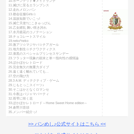
10.ホーンテッド★メイドランチ
11.滅びに至るエランプシス
12.走れメロンパン
13.都会征服Girls☆
14.温故知新でいこっ!
15.滅亡天使†にこきゅっぴん
16.乙女繚乱 舞い咲き誇れ
17.水月鏡花のコノテーション
18.チョコレートスマイル
19.neko*neko
20.激アツ☆マジヤバ☆チアガール
21.地方創生☆チクワクティクス
22.漆黒のスペシャルプリンセスサンデー
23.フラッター現象の顛末と単一指向性の感情論
24.ぽかぽかレトロード
25.完全無欠の無重力ダイブ
26.遠く遠く離れていても…
27.空の飛び方
28.3 A.M. ディテクティブ・ゲーム
29.じもとっこスイーツ♪
30.そこはかとなくロマンセ
31.今夜はパジャマパーティ
32.雨雫に咲く花
33.ぽかぽかレトロード～Home Sweet Home edition～
34.倉野川音頭
35.メンバー紹介っ!
>> バンめし♪公式サイトはこちら <<