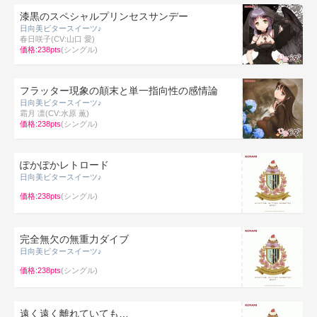
漆黒のスペシャルプリンセスサンデー
日向美ビタースイーツ♪
春日咲子(CV:山口 愛)
価格:238pts
(シングル)
フラッター現象の顛末と単一指向性の感情論
日向美ビタースイーツ♪
霜月 凛(CV:水原 薫)
価格:238pts
(シングル)
ぽかぽかレトロード
日向美ビタースイーツ♪
価格:238pts
(シングル)
完全無欠の無重力ダイブ
日向美ビタースイーツ♪
価格:238pts
(シングル)
遠く遠く離れていても…