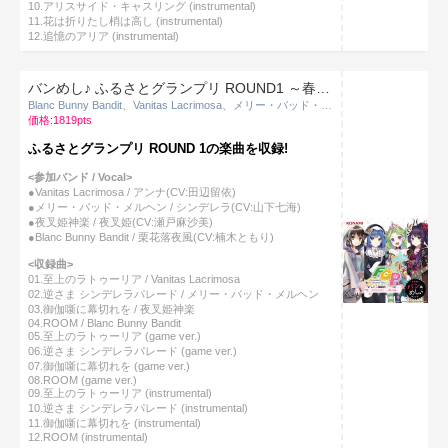
10.アリスサイド・キャスリング (instrumental)
11.花は折りたし梢は高し (instrumental)
12.追憶のアリア (instrumental)
バンめし♪ ふるさとグランプリ ROUND1 ～春の陣～
Blanc Bunny Bandit、Vanitas Lacrimosa、メリー・バッド・メルヘン、夜叉姫神楽
価格:1819pts
ふるさとグランプリ ROUND 1の楽曲を収録!
<参加バンド / Vocal>
●Vanitas Lacrimosa / アンナ(CV:田辺留依)
●メリー・バッド・メルヘン / シンデレラ(CV:山下七海)
●夜叉姫神楽 / 夜叉姫(CV:瀬戸麻沙美)
●Blanc Bunny Bandit / 栗花落夜風(CV:楠木ともり)
<収録曲>
01.至上のラトゥーリア / Vanitas Lacrimosa
02.逆さま シンデレラパレード / メリー・バッド・メルヘン
03.御伽噺に幕切れを / 夜叉姫神楽
04.ROOM / Blanc Bunny Bandit
05.至上のラトゥーリア (game ver.)
06.逆さま シンデレラパレード (game ver.)
07.御伽噺に幕切れを (game ver.)
08.ROOM (game ver.)
09.至上のラトゥーリア (instrumental)
10.逆さま シンデレラパレード (instrumental)
11.御伽噺に幕切れを (instrumental)
12.ROOM (instrumental)