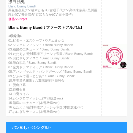
漂白脱兎
Blanc Bunny Bandit
栗花落夜風(CV:楠木ともり),吉廻千代(CV:高橋未奈美),黒川亜
理紗(CV:安井咲希)百武もなか(CV:田中貴子)
価格:2222pts
Blanc Bunny Bandit ファーストアルバム!
<収録曲>
01.ビター・エスケープ / やぎぬまかな
02.シンクロフィッシュ / Blanc Bunny Bandit
03.箱庭のエチュード / Blanc Bunny Bandit
04.たたえよ!絶対覇権アリーシャ帝国 / Blanc Bunny Bandit
05.おにぎりディスコ / Blanc Bunny Bandit
06.漂白脱兎 / Blanc Bunny Bandit
07.全力ドラマティック / Blanc Bunny Bandit
08.アバンギャルド・バンドガールズ / Blanc Bunny Bandit
09.ひふみで湯～とぴあ? / Blanc Bunny Bandit
10.奥美濃八萬歌 / 八萬伝統地区振興会
11.脱出序幕
12.待機セヨ
13.白兎タイム
14.シンクロフィッシュ(本部放送ver.)
15.箱庭のエチュード(本部放送ver.)
16.たたえよ!絶対覇権アリーシャ帝国(本部放送ver.)
17.おにぎりディスコ(本部放送ver.)
バンめし♪ <シングル>