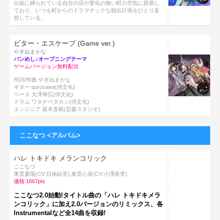
伝統に縛られている自分の店や変化の無い町の空気に辟易し
ており、いつも町からのドラマチックな脱出計画をひとり妄
想している。
ビター・エスケープ (Game ver.)
やぎぬまかな
バンめし♪オープニングテーマ
ゲームバージョン無料配信
作詞/作曲 やぎぬまかな
ギター qurosawa(侍文化)
ベース 大澤伸広(侍文化)
ドラム ワタナベタカシ(侍文化)
エンジニア 坂本直範(芸森スタジオ)
ここなつ <アルバム>
ハレ トキドキ メランコリック
ここなつ
東雲夏陽(CV:日南結里),東雲心菜(CV:小澤亜李)
価格:1667pts
ここなつ2.0始動!タイトル曲の「ハレ トキドキメラ
ンコリック」に加え2.0バージョンのリミックス、各
Instrumentalなど全14曲を収録!