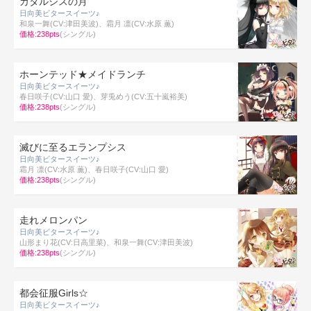
カタルシスの月
日向美ビタースイーツ♪
和泉一舞(CV:津田美波)、霜月 凛(CV:水原 薫)
価格:238pts
(シングル)
ホーンテッド★メイドランチ
日向美ビタースイーツ♪
春日咲子(CV:山口 愛)、芽兎めう(CV:五十嵐裕美)
価格:238pts
(シングル)
滅びに至るエランプシス
日向美ビタースイーツ♪
霜月 凛(CV:水原 薫)、春日咲子(CV:山口 愛)
価格:238pts
(シングル)
走れメロンパン
日向美ビタースイーツ♪
山形まり花(CV:日高里菜)、和泉一舞(CV:津田美波)
価格:238pts
(シングル)
都会征服Girls☆
日向美ビタースイーツ♪