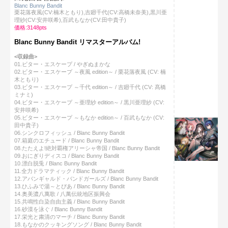
Blanc Bunny Bandit
栗花落夜風(CV:楠木ともり),吉廻千代(CV:高橋未奈美),黒川亜
理紗(CV:安井咲希),百武もなか(CV:田中貴子)
価格:3148pts
Blanc Bunny Bandit リマスターアルバム!
<収録曲>
01.ビター・エスケープ / やぎぬまかな
02.ビター・エスケープ ～夜風 edition～ / 栗花落夜風 (CV: 楠
木ともり)
03.ビター・エスケープ ～千代 edition～ / 吉廻千代 (CV: 髙橋
ミナミ)
04.ビター・エスケープ ～亜理紗 edition～ / 黒川亜理紗 (CV:
安井咲希)
05.ビター・エスケープ ～もなか edition～ / 百武もなか (CV:
田中貴子)
06.シンクロフィッシュ / Blanc Bunny Bandit
07.箱庭のエチュード / Blanc Bunny Bandit
08.たたえよ!絶対覇権アリーシャ帝国 / Blanc Bunny Bandit
09.おにぎりディスコ / Blanc Bunny Bandit
10.漂白脱兎 / Blanc Bunny Bandit
11.全力ドラマティック / Blanc Bunny Bandit
12.アバンギャルド・バンドガールズ / Blanc Bunny Bandit
13.ひふみで湯～とぴあ / Blanc Bunny Bandit
14.奥美濃八萬歌 / 八萬伝統地区振興会
15.共鳴性白染自由主義 / Blanc Bunny Bandit
16.砂漠を泳ぐ / Blanc Bunny Bandit
17.栄光と粛清のマーチ / Blanc Bunny Bandit
18.もなかのクッキングソング / Blanc Bunny Bandit