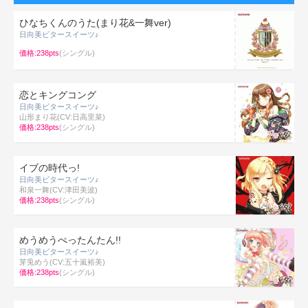
ひなちくんのうた(まり花&一舞ver)
日向美ビタースイーツ♪
価格:238pts
(シングル)
恋とキングコング
日向美ビタースイーツ♪
山形まり花(CV:日高里菜)
価格:238pts
(シングル)
イブの時代っ!
日向美ビタースイーツ♪
和泉一舞(CV:津田美波)
価格:238pts
(シングル)
めうめうぺったんたん!!
日向美ビタースイーツ♪
芽兎めう(CV:五十嵐裕美)
価格:238pts
(シングル)