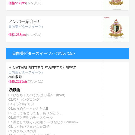
価格:238pts
(シングル)
メンバー紹介っ!
日向美ビタースイーツ♪
価格:238pts
(シングル)
日向美ビタースイーツ♪ <アルバム>
HINATABI BITTER SWEETS♪ BEST
日向美ビタースイーツ♪
35曲収録
価格:2223pts
(アルバム)
収録曲
01.ひなちくんのうた(まり花&一舞ver)
02.恋とキングコング
03.イブの時代っ!
04.めうめうぺったんたん!!
05.とってもとっても、ありがとう。
06.虚空と光明のディスクール
07.凛として咲く花の如く ～ひなビタ♪ edition～
08.ちくわパフェだよ☆CKP
09.カタルシスの月