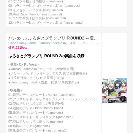
07.ウソツキ横丁は雨模様 (game ver.)
08.ハラショー!おにぎりサーカス団☆ (game ver.)
09.イノセントバイブル (instrumental)
10.Red Cape Theorem (instrumental)
11.ウソツキ横丁は雨模様 (instrumental)
12.ハラショー!おにぎりサーカス団☆ (instrumental)
バンめし♪ ふるさとグランプリ ROUND2 ～夏の陣～
Blanc Bunny Bandit、Vanitas Lacrimosa、メリー・バッド・メルヘン、夜叉姫神楽
価格:1819pts
ふるさとグランプリ ROUND 2の楽曲を収録!
<参加バンド / Vocal>
●Vanitas Lacrimosa / カリーナ (CV:伊波杏樹)
●メリー・バッド・メルヘン / アリス (CV:安齋由香里)
●夜叉姫神楽 / さくら (CV:長縄まりあ)
●Blanc Bunny Bandit / 吉廻千代 (CV:高橋未奈美)
<収録曲>
01.叛逆のディスパレート / Vanitas Lacrimosa
02.アリスサイド・キャスリング / メリー・バッド・メルヘン
03.花は折りたし梢は高し / 夜叉姫神楽
04.追憶のアリア / Blanc Bunny Bandit
05.叛逆のディスパレート (game ver.)
06.アリスサイド・キャスリング (game ver.)
07.花は折りたし梢は高し (game ver.)
08.追憶のアリア (game ver.)
09.叛逆のディスパレート (instrumental)