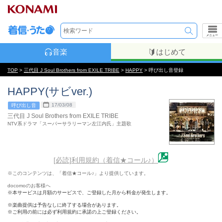
メニュー
音楽
はじめて
TOP
>
三代目 J Soul Brothers from EXILE TRIBE
>
HAPPY
> 呼び出し音登録
HAPPY(サビver.)
17/03/08
呼び出し音
三代目 J Soul Brothers from EXILE TRIBE
NTV系ドラマ「スーパーサラリーマン左江内氏」主題歌
[必読]利用規約（着信★コール♪）
※このコンテンツは、「着信★コール♪」より提供しています。
docomoのお客様へ
※本サービスは月額のサービスで、ご登録した月から料金が発生します。
※楽曲提供は予告なしに終了する場合があります。
※ご利用の前には必ず利用規約に承諾の上ご登録ください。