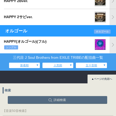
HAPPY 2Bver.
HAPPY 2サビver.
オルゴール
オルゴール
HAPPY(オルゴール)(フル)
シングル
三代目 J Soul Brothers from EXILE TRIBEの配信曲一覧
新着順
人気順
五十音順
▲ページの先頭へ
検索
詳細検索
【音楽50音検索】