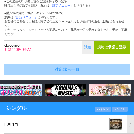
■この楽曲の呼び出し音をご登録されている方へ
呼び出し音の設定や試聴、解約は
「設定メニュー」
より行えます。
■購入後の解約・返品・キャンセルについて
解約は
「設定メニュー」
より行えます。
お客様のご都合による購入完了後の注文キャンセルおよび登録料の返金には応じられませ
ん。
また、デジタルコンテンツという商品の性格上、返品は一切お受けできません。予めご了承
ください。
docomo
試聴
規約に承諾し登録
月額110円(税込)
対応端末一覧
シングル
ハイレゾ
シングル
HAPPY