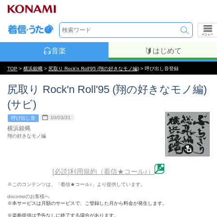
メニュー
音楽
はじめて
TOP
>
横浜銀蝿
>
尻取り Rock'n Roll'95 (翔の好きなモノ編)
> 呼び出し音登録
尻取り Rock'n Roll'95 (翔の好きなモノ編)
(サビ)
10/03/31
呼び出し音
横浜銀蝿
翔の好きなモノ編
[必読]利用規約（着信★コール♪）
※このコンテンツは、「着信★コール♪」より提供しています。
docomoのお客様へ
※本サービスは月額のサービスで、ご登録した月から料金が発生します。
※楽曲提供は予告なしに終了する場合があります。