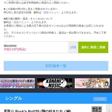
※ご利用の前には必ず利用規約に承諾の上ご登録ください。
■この楽曲の呼び出し音をご登録されている方へ
呼び出し音の設定や試聴、解約は
「設定メニュー」
より行えます。
■購入後の解約・返品・キャンセルについて
解約は
「設定メニュー」
より行えます。
お客様のご都合による購入完了後の注文キャンセルおよび登録料の返金には応じられませ
ん。
また、デジタルコンテンツという商品の性格上、返品は一切お受けできません。予めご了承
ください。
docomo
試聴
規約に承諾し登録
月額110円(税込)
対応端末一覧
シングル
シングル
尻取り Rock'n Roll'95 (翔の好きなモノ編)