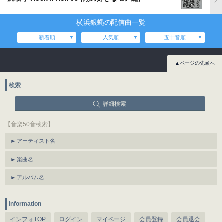
横浜銀蝿の配信曲一覧
新着順
人気順
五十音順
▲ページの先頭へ
検索
詳細検索
【音楽50音検索】
アーティスト名
楽曲名
アルバム名
information
インフォTOP
ログイン
マイページ
会員登録
会員退会