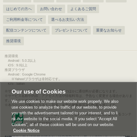
はじめての方へ
お問い合わせ
よくあるご質問
ご利用料金等について
選べるお支払い方法
配信コンテンツについて
プレゼントについて
重要なお知らせ
推奨環境
推奨環境
Android : 5.0.2以上
iOS : 9.0以上
推奨ブラウザ
Android : Google Chrome
※Yahoo!ブラウザは非対応です。
iOS : Safari
Our use of Cookies
サービスをご利用されるには、情報料のほかに通信料が必要になります。
サービス名称や内容、アクセス方法や情報料等は、予告なく変更する場合がありま
す。あらかじめご了承ください。
We use cookies to make our website work properly. We also
本ページに掲載のイラスト・写真・文章の無断複写及び転載を禁じます。
use cookies to analyze the traffic of our website, to provide
you with the advertisement tailored to your interest, and to li
このエルマークは、レコード会社・映像製作会社が提供するコンテ
nk our website to the social media. If you select “Accept All
ンツを示す登録商標です。
RIAJ00013011
Cookies”, all of these cookies will be used on our website.
Cookie Notice