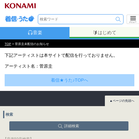
メニュー
音楽
はじめて
TOP
> 菅原圭未配信のお知らせ
下記アーティストは本サイトで配信を行っておりません。
アーティスト名：菅原圭
着信★うた♪TOPへ
▲ページの先頭へ
検索
詳細検索