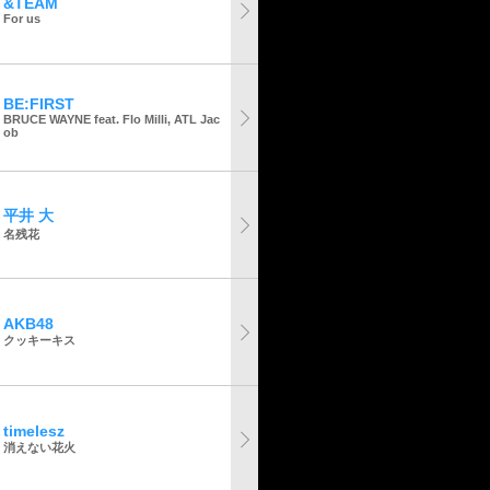
&TEAM
For us
BE:FIRST
BRUCE WAYNE feat. Flo Milli, ATL Jac
ob
平井 大
名残花
AKB48
クッキーキス
timelesz
消えない花火