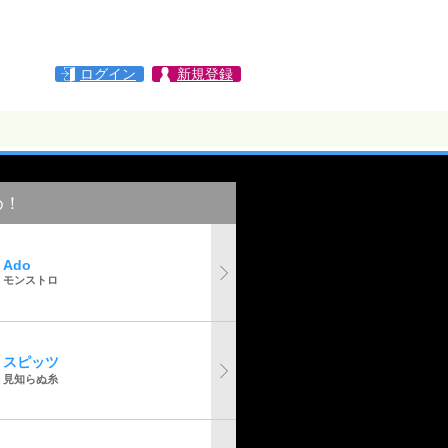
ログイン
新規登録
め！
Ado
モンストロ
スピッツ
見知らぬ糸