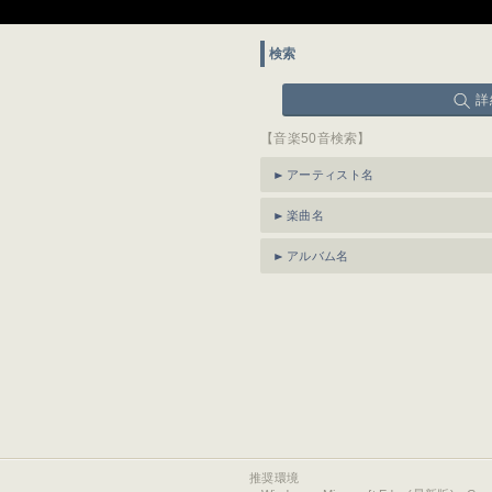
検索
詳
【音楽50音検索】
アーティスト名
楽曲名
アルバム名
推奨環境