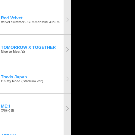
Red Velvet
Velvet Summer - Summer Mini Album
TOMORROW X TOGETHER
Nice to Meet Ya
Travis Japan
On My Road (Stadium ver.)
ME:I
花咲く道