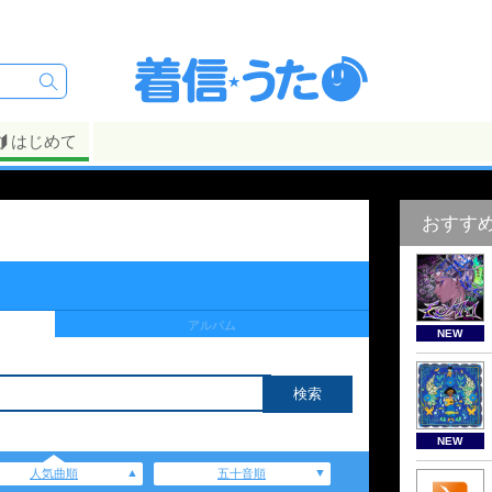
はじめて
おすす
アルバム
NEW
NEW
人気曲順
五十音順