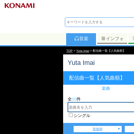
音楽
インフォ
TOP
>
Yuta Imai
> 配信曲一覧【人気曲順】
Yuta Imai
配信曲一覧【人気曲順】
楽曲
全
10
件
シングル
新曲順