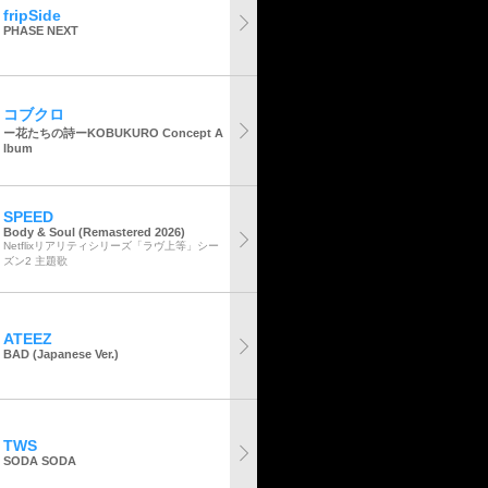
fripSide
PHASE NEXT
コブクロ
ー花たちの詩ーKOBUKURO Concept A
lbum
SPEED
Body & Soul (Remastered 2026)
Netflixリアリティシリーズ「ラヴ上等」シー
ズン2 主題歌
ATEEZ
BAD (Japanese Ver.)
TWS
SODA SODA