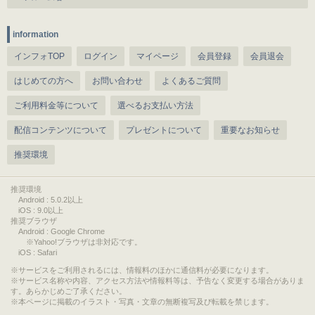
information
インフォTOP
ログイン
マイページ
会員登録
会員退会
はじめての方へ
お問い合わせ
よくあるご質問
ご利用料金等について
選べるお支払い方法
配信コンテンツについて
プレゼントについて
重要なお知らせ
推奨環境
推奨環境
Android : 5.0.2以上
iOS : 9.0以上
推奨ブラウザ
Android : Google Chrome
※Yahoo!ブラウザは非対応です。
iOS : Safari
サービスをご利用されるには、情報料のほかに通信料が必要になります。
サービス名称や内容、アクセス方法や情報料等は、予告なく変更する場合がありま
す。あらかじめご了承ください。
本ページに掲載のイラスト・写真・文章の無断複写及び転載を禁じます。