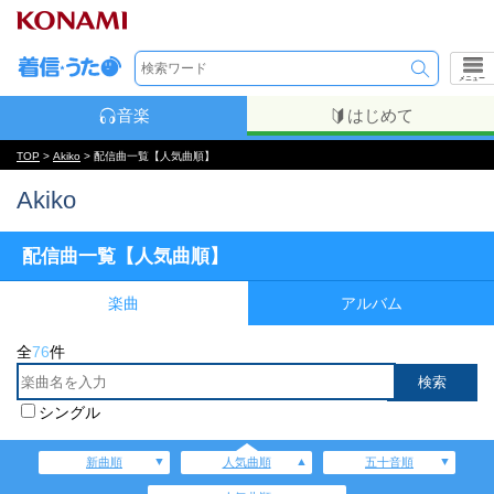
メニュー
音楽
はじめて
TOP
>
Akiko
> 配信曲一覧【人気曲順】
Akiko
配信曲一覧【人気曲順】
楽曲
アルバム
全
76
件
シングル
新曲順
人気曲順
五十音順