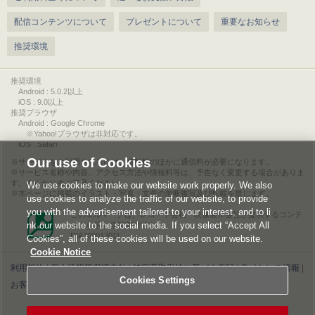
配信コンテンツについて
プレゼントについて
重要なお知らせ
推奨環境
推奨環境
Android : 5.0.2以上
iOS : 9.0以上
推奨ブラウザ
Android : Google Chrome
※Yahoo!ブラウザは非対応です。
iOS : Safari
Our use of Cookies
サービスをご利用されるには、情報料のほかに通信料が必要になります。
サービス名称や内容、アクセス方法や情報料等は、予告なく変更する場合がありま
す。あらかじめご了承ください。
We use cookies to make our website work properly. We also
本ページに掲載のイラスト・写真・文章の無断複写及び転載を禁じます。
use cookies to analyze the traffic of our website, to provide
you with the advertisement tailored to your interest, and to li
このエルマークは、レコード会社・映像製作会社が提供するコンテ
nk our website to the social media. If you select “Accept All
ンツを示す登録商標です。
RIAJ00013011
Cookies”, all of these cookies will be used on our website.
Cookie Notice
利用規約
|
個人情報等保護方針
|
特定商取引法に基づく表記
|
ライセンス情報
|
Cookies Settings
お客様情報の外部送信について
|
Cookies Settings
©2026 Konami Digital Entertainment