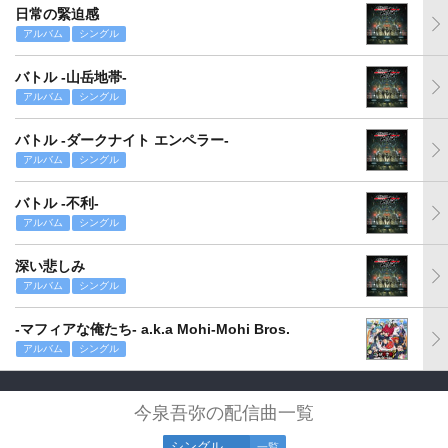
日常の緊迫感
アルバム
シングル
バトル -山岳地帯-
アルバム
シングル
バトル -ダークナイト エンペラー-
アルバム
シングル
バトル -不利-
アルバム
シングル
深い悲しみ
アルバム
シングル
-マフィアな俺たち- a.k.a Mohi-Mohi Bros.
アルバム
シングル
今泉吾弥の配信曲一覧
シングル
一覧