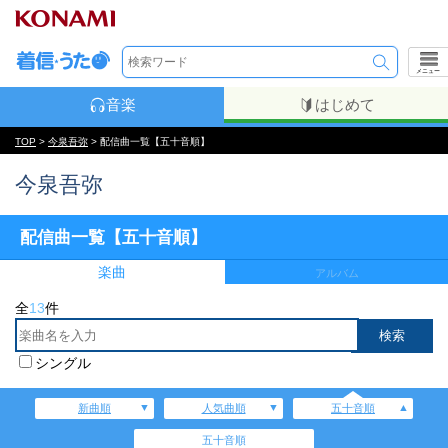
メニュー
音楽
はじめて
TOP
>
今泉吾弥
> 配信曲一覧【五十音順】
今泉吾弥
配信曲一覧【五十音順】
楽曲
アルバム
全
13
件
シングル
新曲順
人気曲順
五十音順
五十音順