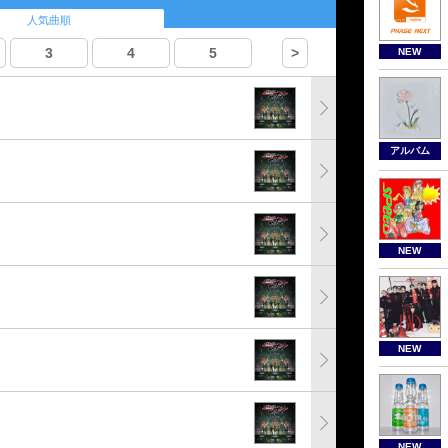
人気曲順
3
4
5
>
NEW
アルバム
NEW
NEW
NEW