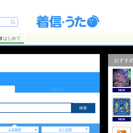
はじめて
おすす
アルバム
NEW
NEW
人気曲順
五十音順