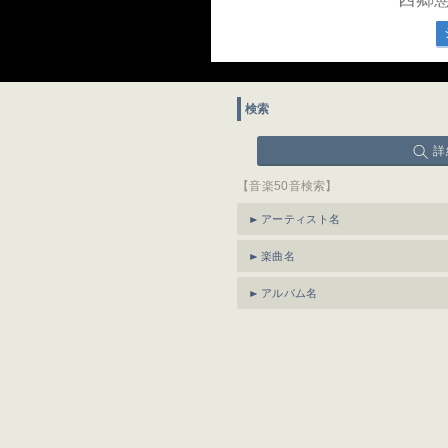
検索
詳
【音楽50音検索】
アーティスト名
楽曲名
アルバム名