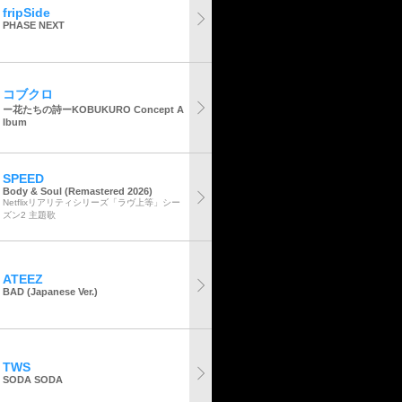
fripSide
PHASE NEXT
コブクロ
ー花たちの詩ーKOBUKURO Concept A
lbum
SPEED
Body & Soul (Remastered 2026)
Netflixリアリティシリーズ「ラヴ上等」シー
ズン2 主題歌
ATEEZ
BAD (Japanese Ver.)
TWS
SODA SODA