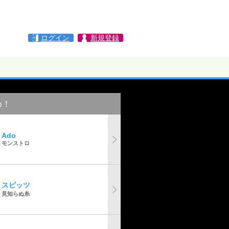
ログイン
新規登録
め！
Ado
モンストロ
スピッツ
見知らぬ糸