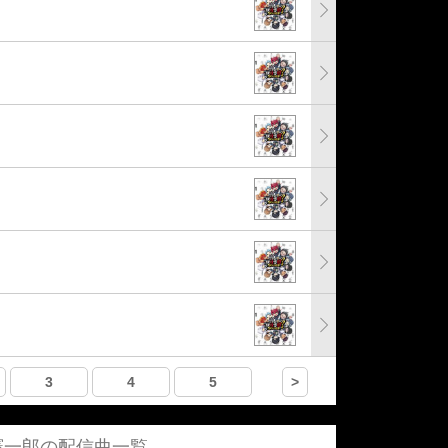
3
4
5
>
憲一郎の配信曲一覧