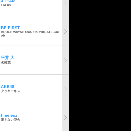
&TEAM
For us
BE:FIRST
BRUCE WAYNE feat. Flo Milli, ATL Jac
ob
平井 大
名残花
AKB48
クッキーキス
timelesz
消えない花火