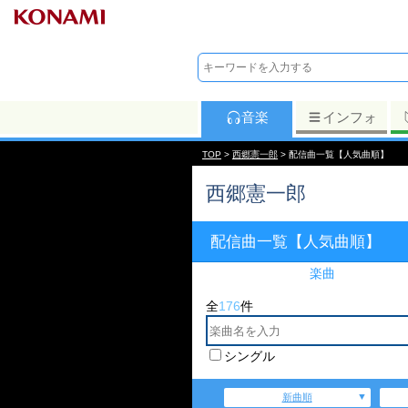
音楽
インフォ
TOP
>
西郷憲一郎
> 配信曲一覧【人気曲順】
西郷憲一郎
配信曲一覧【人気曲順】
楽曲
全
176
件
シングル
新曲順