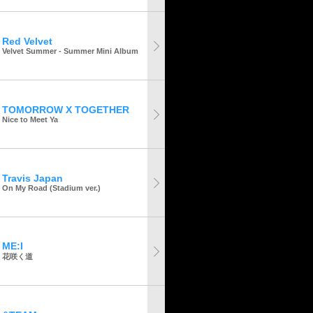
Red Velvet
Velvet Summer - Summer Mini Album
TOMORROW X TOGETHER
Nice to Meet Ya
Travis Japan
On My Road (Stadium ver.)
ME:I
花咲く道