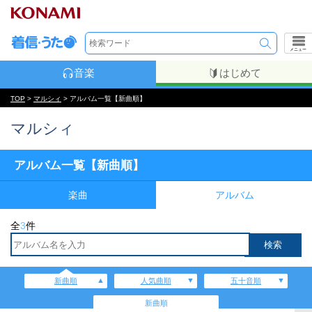
メニュー
音楽
はじめて
TOP
>
マルシィ
> アルバム一覧【新曲順】
マルシィ
アルバム一覧【新曲順】
楽曲
アルバム
全
3
件
新曲順
人気曲順
五十音順
新曲順