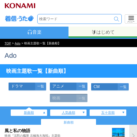
メニュー
音楽
はじめて
TOP
>
Ado
> 映画主題歌一覧【新曲順】
Ado
映画主題歌一覧【新曲順】
ドラマ
アニメ
一覧
一覧
CM
一覧
映画
一覧
新曲順
人気曲順
五十音順
新曲順
風と私の物語
映画『沈黙の艦隊 北極海大海戦』主題歌