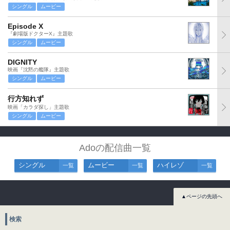
シングル
ムービー
Episode X
『劇場版ドクターX』主題歌
シングル
ムービー
DIGNITY
映画『沈黙の艦隊』主題歌
シングル
ムービー
行方知れず
映画「カラダ探し」主題歌
シングル
ムービー
Adoの配信曲一覧
シングル
ムービー
ハイレゾ
一覧
一覧
一覧
▲ページの先頭へ
検索