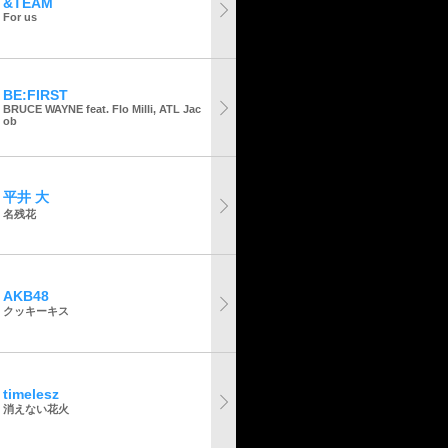
&TEAM
For us
BE:FIRST
BRUCE WAYNE feat. Flo Milli, ATL Jac
ob
平井 大
名残花
AKB48
クッキーキス
timelesz
消えない花火