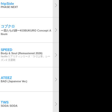
fripSide
PHASE NEXT
コブクロ
ー花たちの詩ーKOBUKURO Concept A
lbum
SPEED
Body & Soul (Remastered 2026)
Netflixリアリティシリーズ「ラヴ上等」シー
ズン2 主題歌
ATEEZ
BAD (Japanese Ver.)
TWS
SODA SODA