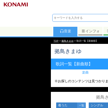
音楽
インフォ
TOP
>
拠鳥きまゆ
> 歌詞一覧【新曲順】
拠鳥きまゆ
歌詞一覧【新曲順】
楽曲
※お探しのコンテンツは見つかり
拠鳥
着うた
シングル
一覧