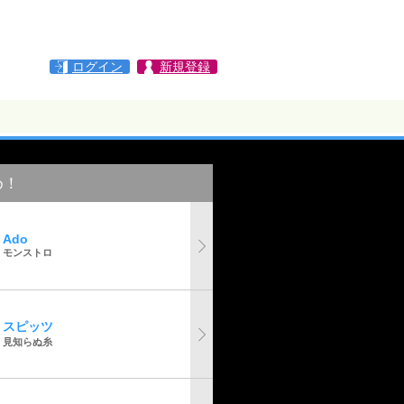
ログイン
新規登録
め！
Ado
モンストロ
スピッツ
見知らぬ糸