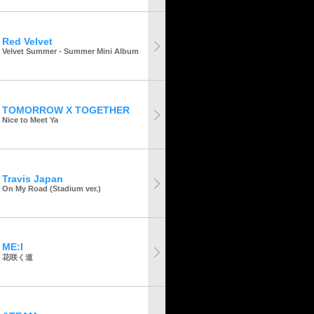
Red Velvet
Velvet Summer - Summer Mini Album
TOMORROW X TOGETHER
Nice to Meet Ya
Travis Japan
On My Road (Stadium ver.)
ME:I
花咲く道