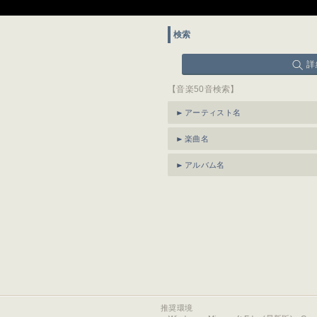
検索
詳
【音楽50音検索】
アーティスト名
楽曲名
アルバム名
推奨環境