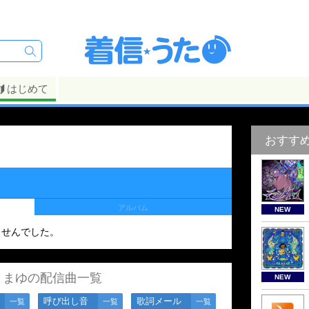
はじめて
おすす
アルバム
NEW
ませんでした。
きまゆの配信曲一覧
NEW
呼び出し音
歌詞メール
一覧
一覧
一覧