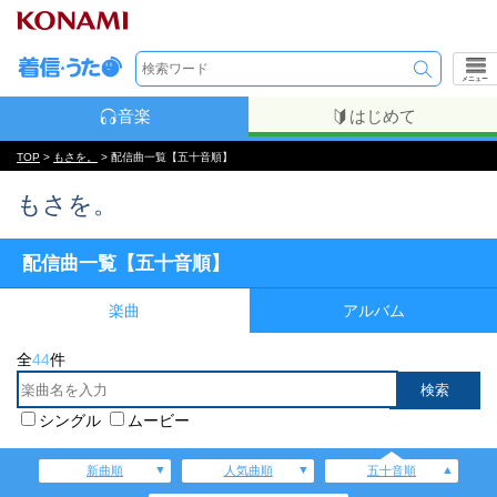
メニュー
音楽
はじめて
TOP
>
もさを。
> 配信曲一覧【五十音順】
もさを。
配信曲一覧【五十音順】
楽曲
アルバム
全
44
件
シングル
ムービー
新曲順
人気曲順
五十音順