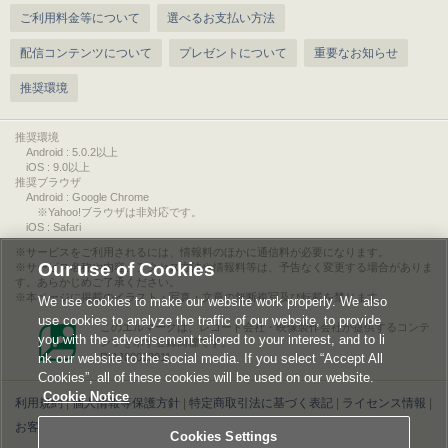
ご利用料金等について
選べるお支払い方法
配信コンテンツについて
プレゼントについて
重要なお知らせ
推奨環境
推奨環境
Android : 5.0.2以上
iOS : 9.0以上
推奨ブラウザ
Android : Google Chrome
※Yahoo!ブラウザは非対応です。
iOS : Safari
サービスをご利用されるには、情報料のほかに通信料が必要になります。
Our use of Cookies
サービス名称や内容、アクセス方法や情報料等は、予告なく変更する場合がありま
す。あらかじめご了承ください。
本ページに掲載のイラスト・写真・文章の無断複写及び転載を禁じます。
We use cookies to make our website work properly. We also
use cookies to analyze the traffic of our website, to provide
このエルマークは、レコード会社・映像製作会社が提供するコンテ
you with the advertisement tailored to your interest, and to li
ンツを示す登録商標です。
nk our website to the social media. If you select “Accept All
RIAJ00013011
Cookies”, all of these cookies will be used on our website.
Cookie Notice
利用規約
|
個人情報等保護方針
|
特定商取引法に基づく表記
|
ライセンス情報
|
お客様情報の外部送信について
|
Cookies Settings
Cookies Settings