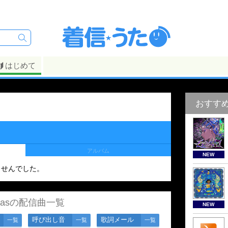
はじめて
おすす
アルバム
NEW
ませんでした。
rasの配信曲一覧
NEW
呼び出し音
歌詞メール
一覧
一覧
一覧