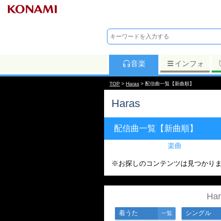
音楽
インフォ
TOP
>
Haras
> 配信曲一覧【新曲順】
Haras
配信曲一覧【新曲順】
楽曲
※お探しのコンテンツは見つかり
Ha
着うた
シングル
一覧