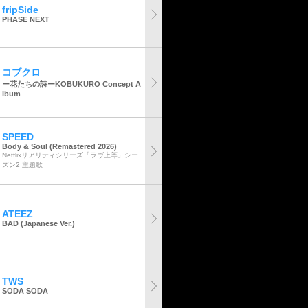
fripSide
PHASE NEXT
コブクロ
ー花たちの詩ーKOBUKURO Concept A
lbum
SPEED
Body & Soul (Remastered 2026)
Netflixリアリティシリーズ「ラヴ上等」シー
ズン2 主題歌
ATEEZ
BAD (Japanese Ver.)
TWS
SODA SODA