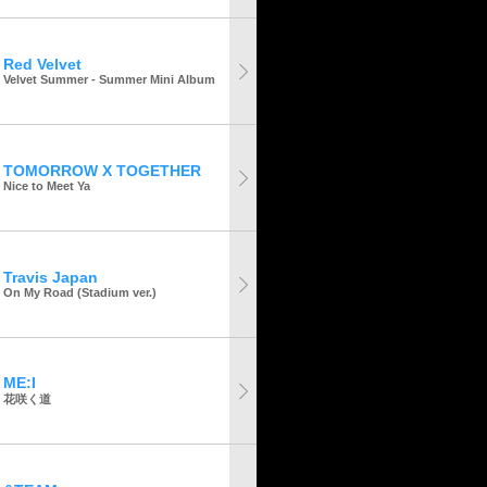
Red Velvet
Velvet Summer - Summer Mini Album
TOMORROW X TOGETHER
Nice to Meet Ya
Travis Japan
On My Road (Stadium ver.)
ME:I
花咲く道