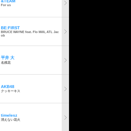
&TEAM
For us
BE:FIRST
BRUCE WAYNE feat. Flo Milli, ATL Jac
ob
平井 大
名残花
AKB48
クッキーキス
timelesz
消えない花火