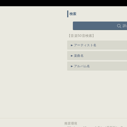
検索
詳
【音楽50音検索】
アーティスト名
楽曲名
アルバム名
推奨環境