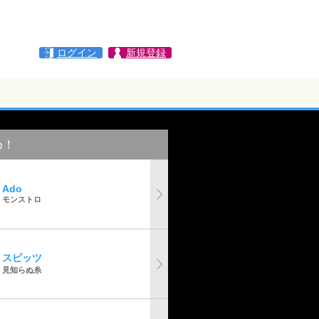
ログイン
新規登録
め！
Ado
モンストロ
スピッツ
見知らぬ糸