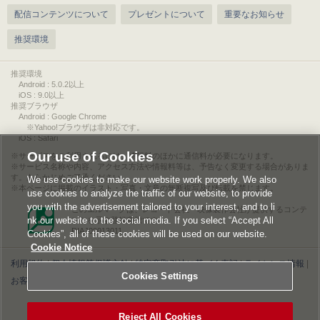
配信コンテンツについて
プレゼントについて
重要なお知らせ
推奨環境
推奨環境
Android : 5.0.2以上
iOS : 9.0以上
推奨ブラウザ
Android : Google Chrome
※Yahoo!ブラウザは非対応です。
iOS : Safari
Our use of Cookies
サービスをご利用されるには、情報料のほかに通信料が必要になります。
サービス名称や内容、アクセス方法や情報料等は、予告なく変更する場合がありま
す。あらかじめご了承ください。
We use cookies to make our website work properly. We also
本ページに掲載のイラスト・写真・文章の無断複写及び転載を禁じます。
use cookies to analyze the traffic of our website, to provide
you with the advertisement tailored to your interest, and to li
このエルマークは、レコード会社・映像製作会社が提供するコンテ
nk our website to the social media. If you select “Accept All
ンツを示す登録商標です。
RIAJ00013011
Cookies”, all of these cookies will be used on our website.
Cookie Notice
利用規約
|
個人情報等保護方針
|
特定商取引法に基づく表記
|
ライセンス情報
|
Cookies Settings
お客様情報の外部送信について
|
Cookies Settings
©2026 Konami Digital Entertainment
Reject All Cookies