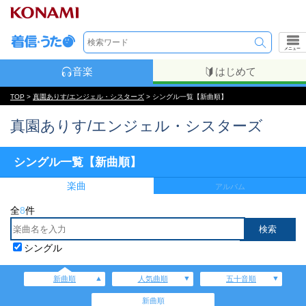
メニュー
音楽
はじめて
TOP
>
真園ありす/エンジェル・シスターズ
> シングル一覧【新曲順】
真園ありす/エンジェル・シスターズ
シングル一覧【新曲順】
楽曲
アルバム
全
8
件
シングル
新曲順
人気曲順
五十音順
新曲順