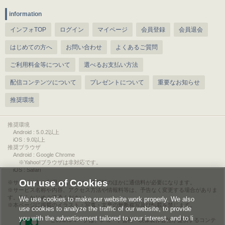
information
インフォTOP
ログイン
マイページ
会員登録
会員退会
はじめての方へ
お問い合わせ
よくあるご質問
ご利用料金等について
選べるお支払い方法
配信コンテンツについて
プレゼントについて
重要なお知らせ
推奨環境
推奨環境
Android : 5.0.2以上
iOS : 9.0以上
推奨ブラウザ
Android : Google Chrome
※Yahoo!ブラウザは非対応です。
iOS : Safari
Our use of Cookies
サービスをご利用されるには、情報料のほかに通信料が必要になります。
サービス名称や内容、アクセス方法や情報料等は、予告なく変更する場合がありま
す。あらかじめご了承ください。
We use cookies to make our website work properly. We also
本ページに掲載のイラスト・写真・文章の無断複写及び転載を禁じます。
use cookies to analyze the traffic of our website, to provide
you with the advertisement tailored to your interest, and to li
このエルマークは、レコード会社・映像製作会社が提供するコンテ