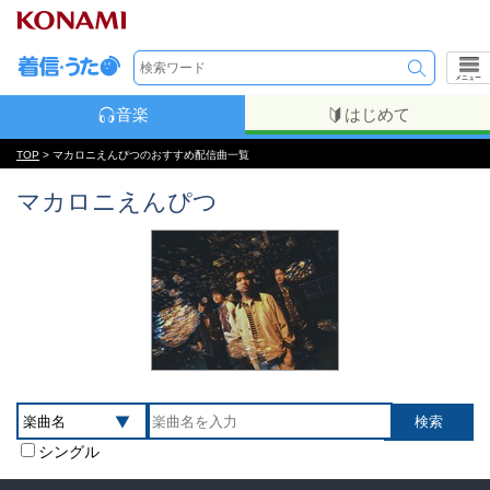
メニュー
音楽
はじめて
TOP
> マカロニえんぴつのおすすめ配信曲一覧
マカロニえんぴつ
シングル