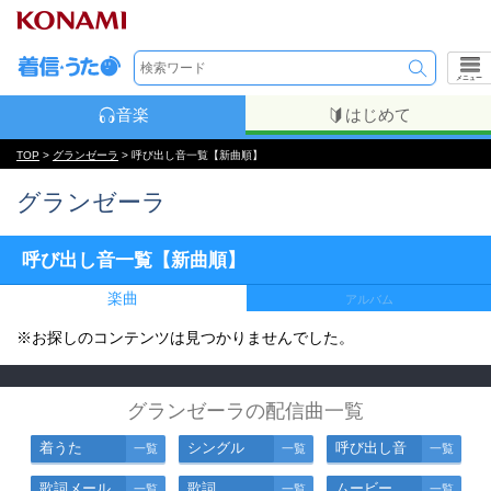
メニュー
音楽
はじめて
TOP
>
グランゼーラ
> 呼び出し音一覧【新曲順】
グランゼーラ
呼び出し音一覧【新曲順】
楽曲
アルバム
※お探しのコンテンツは見つかりませんでした。
グランゼーラの配信曲一覧
着うた
シングル
呼び出し音
一覧
一覧
一覧
歌詞メール
歌詞
ムービー
一覧
一覧
一覧