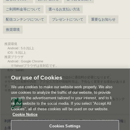
ご利用料金等について
選べるお支払い方法
配信コンテンツについて
プレゼントについて
重要なお知らせ
推奨環境
推奨環境
Android : 5.0.2以上
iOS : 9.0以上
推奨ブラウザ
Android : Google Chrome
※Yahoo!ブラウザは非対応です。
iOS : Safari
Our use of Cookies
サービスをご利用されるには、情報料のほかに通信料が必要になります。
サービス名称や内容、アクセス方法や情報料等は、予告なく変更する場合がありま
す。あらかじめご了承ください。
We use cookies to make our website work properly. We also
本ページに掲載のイラスト・写真・文章の無断複写及び転載を禁じます。
use cookies to analyze the traffic of our website, to provide
you with the advertisement tailored to your interest, and to li
このエルマークは、レコード会社・映像製作会社が提供するコンテ
nk our website to the social media. If you select “Accept All
ンツを示す登録商標です。
RIAJ00013011
Cookies”, all of these cookies will be used on our website.
Cookie Notice
利用規約
|
個人情報等保護方針
|
特定商取引法に基づく表記
|
ライセンス情報
|
Cookies Settings
お客様情報の外部送信について
|
Cookies Settings