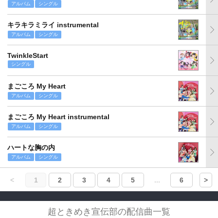
アルバム
シングル
キラキラミライ instrumental
アルバム
シングル
TwinkleStart
シングル
まごころ My Heart
アルバム
シングル
まごころ My Heart instrumental
アルバム
シングル
ハートな胸の内
アルバム
シングル
<
1
2
3
4
5
...
6
>
超ときめき宣伝部の配信曲一覧