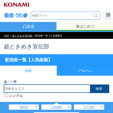
メニュー
音楽
はじめて
TOP
>
超ときめき宣伝部
> 配信曲一覧【人気曲順】
超ときめき宣伝部
配信曲一覧【人気曲順】
楽曲
アルバム
全
235
件
シングル
新曲順
人気曲順
五十音順