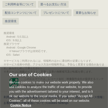
ご利用料金等について
選べるお支払い方法
配信コンテンツについて
プレゼントについて
重要なお知らせ
推奨環境
推奨環境
Android : 5.0.2以上
iOS : 9.0以上
推奨ブラウザ
Android : Google Chrome
※Yahoo!ブラウザは非対応です。
iOS : Safari
サービスをご利用されるには、情報料のほかに通信料が必要になります。
サービス名称や内容、アクセス方法や情報料等は、予告なく変更する場合がありま
す。あらかじめご了承ください。
本ページに掲載のイラスト・写真・文章の無断複写及び転載を禁じます。
Our use of Cookies
このエルマークは、レコード会社・映像製作会社が提供するコンテ
We use cookies to make our website work properly. We also
ンツを示す登録商標です。
RIAJ00013011
use cookies to analyze the traffic of our website, to provide
you with the advertisement tailored to your interest, and to li
nk our website to the social media. If you select “Accept All
利用規約
|
個人情報等保護方針
|
特定商取引法に基づく表記
|
ライセンス情報
|
Cookies”, all of these cookies will be used on our website.
お客様情報の外部送信について
|
Cookies Settings
Cookie Notice