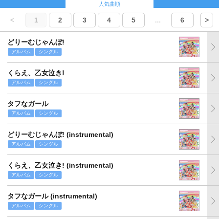
人気曲順
<
1
2
3
4
5
...
6
>
どりーむじゃんぼ!
アルバム
シングル
くらえ、乙女泣き!
アルバム
シングル
タフなガール
アルバム
シングル
どりーむじゃんぼ! (instrumental)
アルバム
シングル
くらえ、乙女泣き! (instrumental)
アルバム
シングル
タフなガール (instrumental)
アルバム
シングル