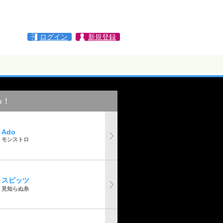
ログイン
新規登録
め！
Ado
モンストロ
スピッツ
見知らぬ糸