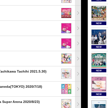
NEW
NEW
NEW
hikawa Tachihi 2021.5.30)
eda(TOKYO) 2020/7/18)
NEW
uper Arena 2020/8/23)