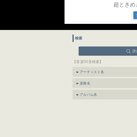
超ときめ
検索
詳
【音楽50音検索】
アーティスト名
楽曲名
アルバム名