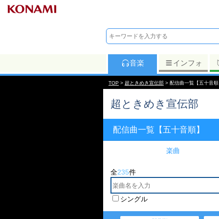
音楽
インフォ
TOP
>
超ときめき宣伝部
> 配信曲一覧【五十音順
超ときめき宣伝部
配信曲一覧【五十音順】
楽曲
全
235
件
シングル