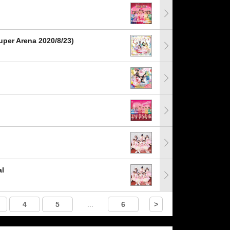
per Arena 2020/8/23)
l
4
5
...
6
>