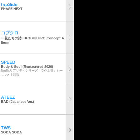
fripSide
PHASE NEXT
コブクロ
ー花たちの詩ーKOBUKURO Concept A
lbum
SPEED
Body & Soul (Remastered 2026)
Netflixリアリティシリーズ「ラヴ上等」シー
ズン2 主題歌
ATEEZ
BAD (Japanese Ver.)
TWS
SODA SODA