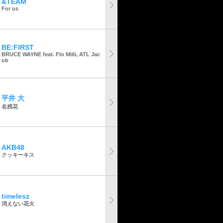
&TEAM
For us
BE:FIRST
BRUCE WAYNE feat. Flo Milli, ATL Jac
ob
平井 大
名残花
AKB48
クッキーキス
timelesz
消えない花火