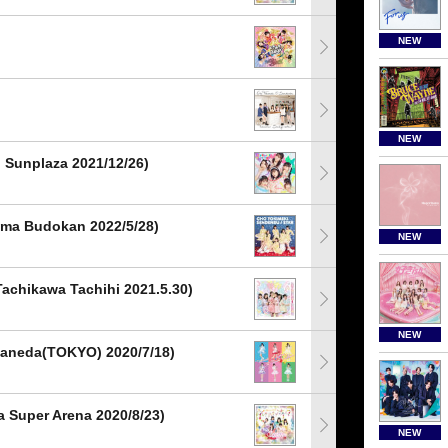
NEW
NEW
unplaza 2021/12/26)
 Budokan 2022/5/28)
NEW
hikawa Tachihi 2021.5.30)
NEW
eda(TOKYO) 2020/7/18)
uper Arena 2020/8/23)
NEW