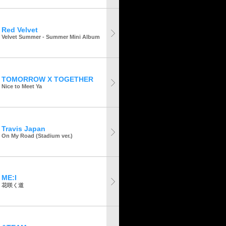
Red Velvet
Velvet Summer - Summer Mini Album
TOMORROW X TOGETHER
Nice to Meet Ya
Travis Japan
On My Road (Stadium ver.)
ME:I
花咲く道