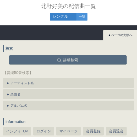
北野好美の配信曲一覧
シングル
一覧
▲ページの先頭へ
検索
詳細検索
【音楽50音検索】
アーティスト名
楽曲名
アルバム名
information
インフォTOP
ログイン
マイページ
会員登録
会員退会