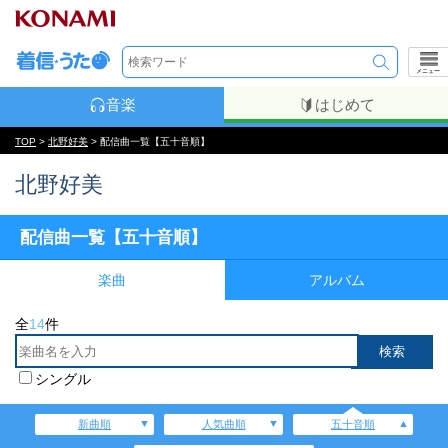
メニュー
音楽
はじめて
TOP
>
北野好美
> 配信曲一覧【五十音順】
北野好美
配信曲一覧【五十音順】
楽曲
アルバム
全
14
件
シングル
新曲順
人気曲順
五十音順