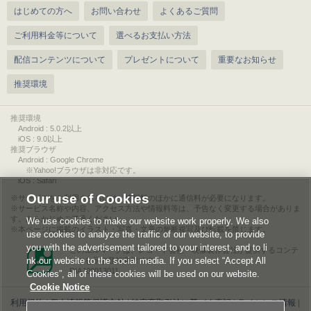
はじめての方へ
お問い合わせ
よくあるご質問
ご利用料金等について
選べるお支払い方法
配信コンテンツについて
プレゼントについて
重要なお知らせ
推奨環境
推奨環境
Android : 5.0.2以上
iOS : 9.0以上
推奨ブラウザ
Android : Google Chrome
※Yahoo!ブラウザは非対応です。
iOS : Safari
Our use of Cookies
サービスをご利用されるには、情報料のほかに通信料が必要になります。
サービス名称や内容、アクセス方法や情報料等は、予告なく変更する場合がありま
す。あらかじめご了承ください。
We use cookies to make our website work properly. We also
本ページに掲載のイラスト・写真・文章の無断複写及び転載を禁じます。
use cookies to analyze the traffic of our website, to provide
you with the advertisement tailored to your interest, and to li
このエルマークは、レコード会社・映像製作会社が提供するコンテ
nk our website to the social media. If you select “Accept All
ンツを示す登録商標です。
RIAJ00013011
Cookies”, all of these cookies will be used on our website.
Cookie Notice
利用規約
|
個人情報等保護方針
|
特定商取引法に基づく表記
|
ライセンス情報
|