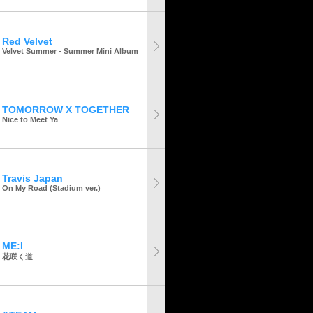
Red Velvet
Velvet Summer - Summer Mini Album
TOMORROW X TOGETHER
Nice to Meet Ya
Travis Japan
On My Road (Stadium ver.)
ME:I
花咲く道