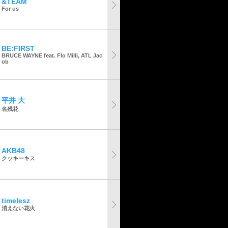
&TEAM
For us
BE:FIRST
BRUCE WAYNE feat. Flo Milli, ATL Jac
ob
平井 大
名残花
AKB48
クッキーキス
timelesz
消えない花火