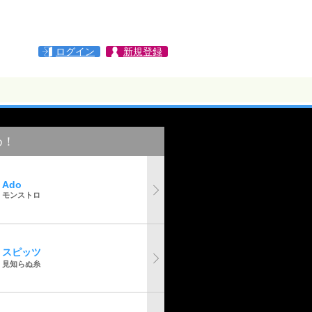
ログイン
新規登録
め！
Ado
モンストロ
スピッツ
見知らぬ糸