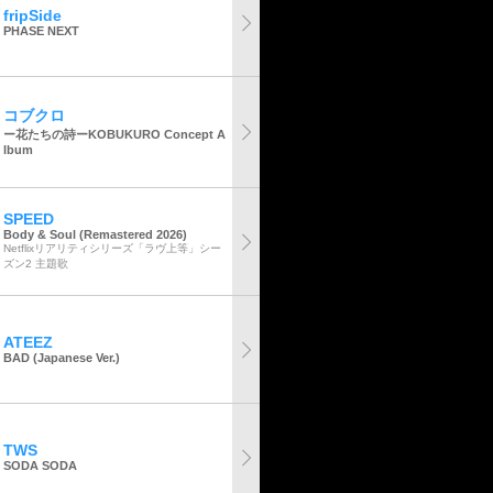
fripSide
PHASE NEXT
コブクロ
ー花たちの詩ーKOBUKURO Concept A
lbum
SPEED
Body & Soul (Remastered 2026)
Netflixリアリティシリーズ「ラヴ上等」シー
ズン2 主題歌
ATEEZ
BAD (Japanese Ver.)
TWS
SODA SODA