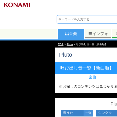
音楽
インフォ
TOP
>
Pluto
> 呼び出し音一覧【新曲順】
Pluto
呼び出し音一覧【新曲順】
楽曲
※お探しのコンテンツは見つかり
P
着うた
シングル
一覧