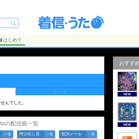
はじめて
おすす
アルバム
NEW
ませんでした。
lutoの配信曲一覧
NEW
呼び出し音
歌詞メール
一覧
一覧
一覧