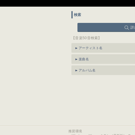
検索
詳
【音楽50音検索】
アーティスト名
楽曲名
アルバム名
推奨環境