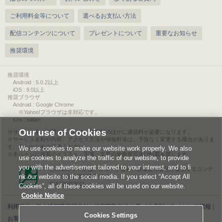
ご利用料金等について
選べるお支払い方法
配信コンテンツについて
プレゼントについて
重要なお知らせ
推奨環境
推奨環境
Android : 5.0.2以上
iOS : 9.0以上
推奨ブラウザ
Android : Google Chrome
※Yahoo!ブラウザは非対応です。
iOS : Safari
Our use of Cookies
サービスをご利用されるには、情報料のほかに通信料が必要になります。
サービス名称や内容、アクセス方法や情報料等は、予告なく変更する場合がありま
す。あらかじめご了承ください。
We use cookies to make our website work properly. We also
本ページに掲載のイラスト・写真・文章の無断複写及び転載を禁じます。
use cookies to analyze the traffic of our website, to provide
you with the advertisement tailored to your interest, and to li
このエルマークは、レコード会社・映像製作会社が提供するコンテ
nk our website to the social media. If you select “Accept All
ンツを示す登録商標です。
RIAJ00013011
Cookies”, all of these cookies will be used on our website.
Cookie Notice
利用規約
|
個人情報等保護方針
|
特定商取引法に基づく表記
|
ライセンス情報
|
Cookies Settings
お客様情報の外部送信について
|
Cookies Settings