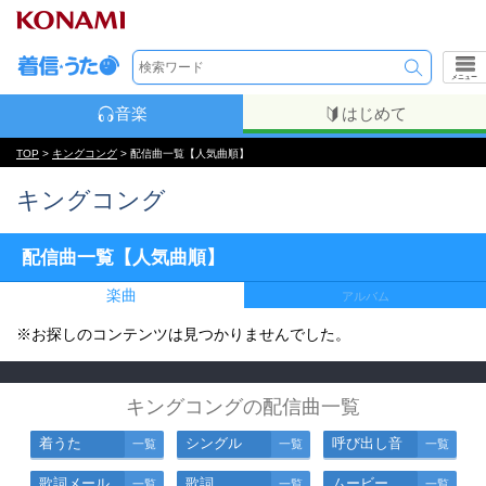
メニュー
音楽
はじめて
TOP
>
キングコング
> 配信曲一覧【人気曲順】
キングコング
配信曲一覧【人気曲順】
楽曲
アルバム
※お探しのコンテンツは見つかりませんでした。
キングコングの配信曲一覧
着うた
シングル
呼び出し音
一覧
一覧
一覧
歌詞メール
歌詞
ムービー
一覧
一覧
一覧