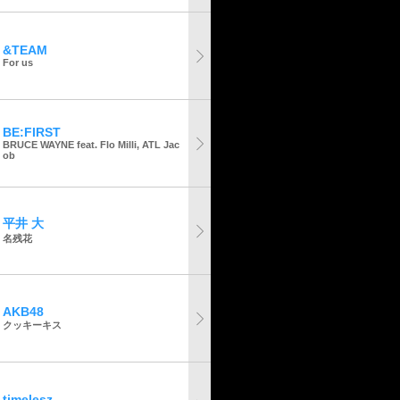
&TEAM
For us
BE:FIRST
BRUCE WAYNE feat. Flo Milli, ATL Jac
ob
平井 大
名残花
AKB48
クッキーキス
timelesz