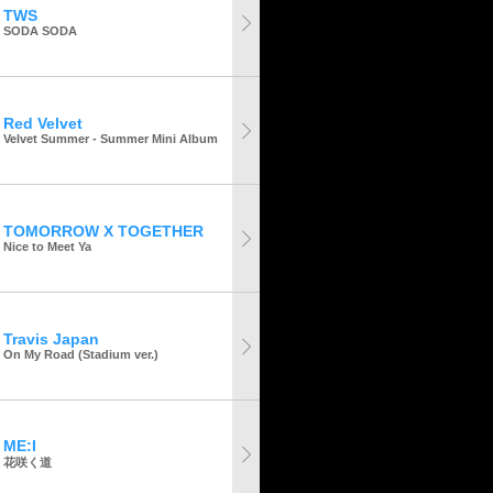
TWS
SODA SODA
Red Velvet
Velvet Summer - Summer Mini Album
TOMORROW X TOGETHER
Nice to Meet Ya
Travis Japan
On My Road (Stadium ver.)
ME:I
花咲く道