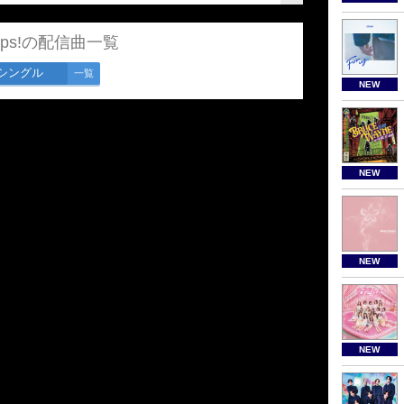
ops!の配信曲一覧
シングル
一覧
NEW
NEW
NEW
NEW