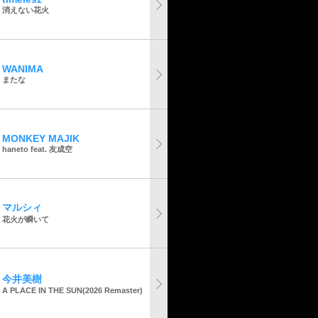
消えない花火
WANIMA
またな
MONKEY MAJIK
haneto feat. 友成空
マルシィ
花火が瞬いて
今井美樹
A PLACE IN THE SUN(2026 Remaster)