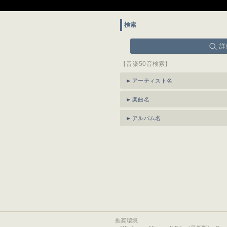
検索
詳
【音楽50音検索】
アーティスト名
楽曲名
アルバム名
推奨環境