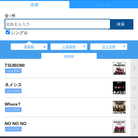
楽曲
アルバム
全
4
件
シングル
新曲順
人気曲順
五十音順
新曲順
TSUBOMI
シングル
ネメシス
シングル
Where?
シングル
NO NO NO
シングル