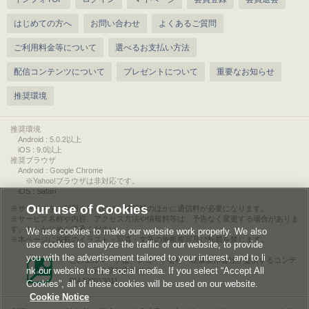
はじめての方へ
お問い合わせ
よくあるご質問
ご利用料金等について
選べるお支払い方法
配信コンテンツについて
プレゼントについて
重要なお知らせ
推奨環境
推奨環境
Android : 5.0.2以上
iOS : 9.0以上
推奨ブラウザ
Android : Google Chrome
※Yahoo!ブラウザは非対応です。
iOS : Safari
Our use of Cookies
サービスをご利用されるには、情報料のほかに通信料が必要になります。
サービス名称や内容、アクセス方法や情報料等は、予告なく変更する場合がありま
す。あらかじめご了承ください。
We use cookies to make our website work properly. We also
本ページに掲載のイラスト・写真・文章の無断複写及び転載を禁じます。
use cookies to analyze the traffic of our website, to provide
you with the advertisement tailored to your interest, and to li
このエルマークは、レコード会社・映像製作会社が提供するコンテ
nk our website to the social media. If you select “Accept All
ンツを示す登録商標です。
RIAJ00013011
Cookies”, all of these cookies will be used on our website.
Cookie Notice