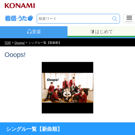
メニュー
音楽
はじめて
TOP
>
Ooops!
> シングル一覧【新曲順】
Ooops!
シングル一覧【新曲順】