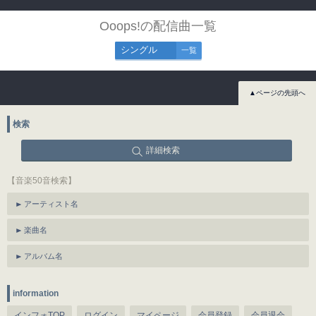
Ooops!の配信曲一覧
シングル
一覧
▲ページの先頭へ
検索
詳細検索
【音楽50音検索】
アーティスト名
楽曲名
アルバム名
information
インフォTOP
ログイン
マイページ
会員登録
会員退会