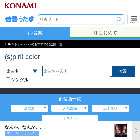
メニュー
音楽
はじめて
TOP
> (s)pirit colorのおすすめ配信曲一覧
(s)pirit color
シングル
配信曲一覧
新曲順
人気曲順
五十音順
オススメ
なんか、なんか、、、
アルバム
シングル