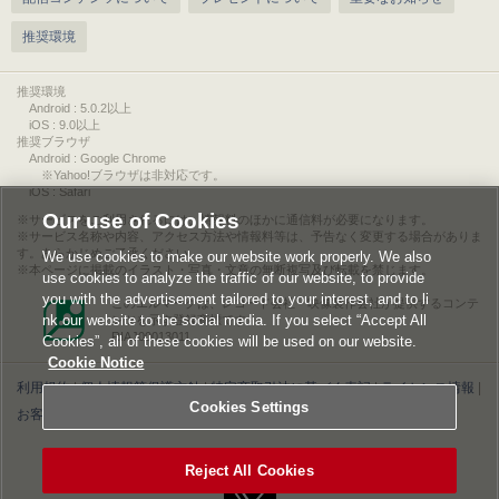
推奨環境
推奨環境
Android : 5.0.2以上
iOS : 9.0以上
推奨ブラウザ
Android : Google Chrome
※Yahoo!ブラウザは非対応です。
iOS : Safari
Our use of Cookies
サービスをご利用されるには、情報料のほかに通信料が必要になります。
サービス名称や内容、アクセス方法や情報料等は、予告なく変更する場合がありま
す。あらかじめご了承ください。
We use cookies to make our website work properly. We also
本ページに掲載のイラスト・写真・文章の無断複写及び転載を禁じます。
use cookies to analyze the traffic of our website, to provide
you with the advertisement tailored to your interest, and to li
このエルマークは、レコード会社・映像製作会社が提供するコンテ
nk our website to the social media. If you select “Accept All
ンツを示す登録商標です。
RIAJ00013011
Cookies”, all of these cookies will be used on our website.
Cookie Notice
利用規約
|
個人情報等保護方針
|
特定商取引法に基づく表記
|
ライセンス情報
|
Cookies Settings
お客様情報の外部送信について
|
Cookies Settings
©2026 Konami Digital Entertainment
Reject All Cookies